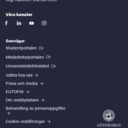
Våra kanaler
facebook
linkedin
youtube
instagram
Genvägar
(Extern länk)
Studentportalen
(Extern länk)
Medarbetarportalen
(Extern länk)
Universitetsbiblioteket
Jobba hos oss
Press och media
EUTOPIA
Om webbplatsen
Behandling av personuppgifter
Cookie-inställningar