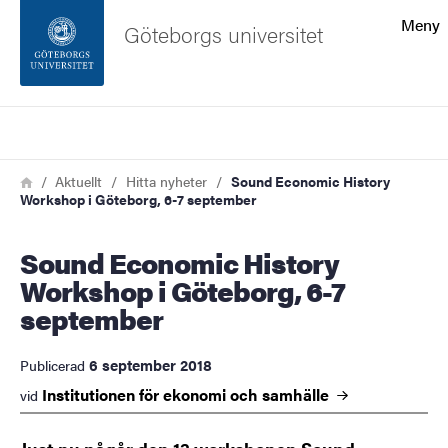
Sökfunktionen
Meny
Göteborgs universitet
Sidfoten
Sök
Kontakta universitetet
Länkstig
Hem
Aktuellt
Hitta nyheter
Sound Economic History
Workshop i Göteborg, 6-7 september
Om webbplatsen
Sound Economic History
Workshop i Göteborg, 6-7
september
6 september 2018
Publicerad
Institutionen för ekonomi och
samhälle
vid