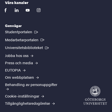
Våra kanaler
facebook
linkedin
youtube
instagram
Genvägar
(Extern länk)
Studentportalen
(Extern länk)
Medarbetarportalen
(Extern länk)
Universitetsbiblioteket
Jobba hos oss
Press och media
EUTOPIA
Om webbplatsen
Behandling av personuppgifter
Cookie-inställningar
Tillgänglighetsredogörelse