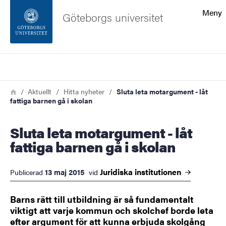
Sökfunktionen
Meny
Göteborgs universitet
Sidfoten
Sök
Kontakta universitetet
Länkstig
Hem
Aktuellt
Hitta nyheter
Sluta leta motargument - låt
fattiga barnen gå i skolan
Om webbplatsen
Sluta leta motargument - låt
fattiga barnen gå i skolan
Juridiska
institutionen
13 maj 2015
Publicerad
vid
Barns rätt till utbildning är så fundamentalt
viktigt att varje kommun och skolchef borde leta
efter argument för att kunna erbjuda skolgång