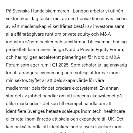
På Svenska Handelskammaren i London arbetar vi utifrån
sektorfokus. Jag täcker mer av den transaktionsdrivna sidan
av vårt medlemskap vilket främst består av investorer samt
alla affärsrådgivare runt om private equity och M&A
industrin såsom banker och juristfirmor. Till exempel har jag
projektlett kammarens årliga Nordic Private Equity Forum,
och har nyligen accelererat planeringen för Nordic M&A
Forum som äger rum i Q1 2025. Som scholar är jag ansvarig
för att arrangera evenemang och mötesplattformar inom
min sektor. Syftet är att dels skapa värde för våra
medlemmar, dels för det bredare ekosystemet. En annan
stor del av jobbet handlar om att screena ekosystemet på
olika marknader - det kan till exempel handla om att
identifiera Sveriges hetaste scaleups inom tech, healthcare
eller retail som är redo att skala och expandera till UK. Det
kan också handla att identifiera andra nyckelspelare inom