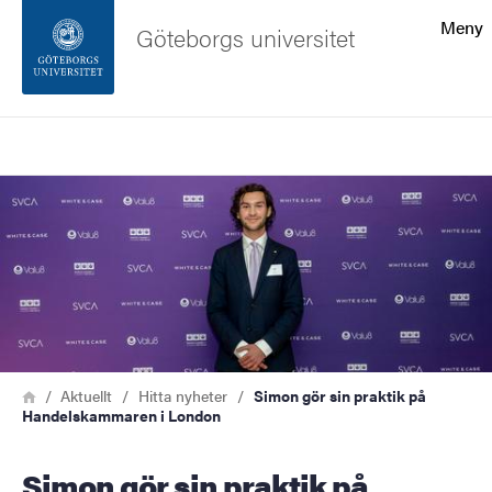
Sökfunktionen
Meny
Göteborgs universitet
Sidfoten
Sök
Kontakta universitetet
Bild
Om webbplatsen
Länkstig
Hem
Aktuellt
Hitta nyheter
Simon gör sin praktik på
Handelskammaren i London
Simon gör sin praktik på