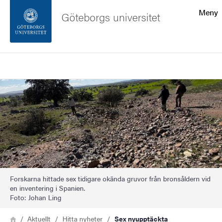
Sökfunktionen
Meny
Göteborgs universitet
Sidfoten
Sök
Kontakta universitetet
Bild
Om webbplatsen
Forskarna hittade sex tidigare okända gruvor från bronsåldern vid
en inventering i Spanien.
Foto: Johan Ling
Länkstig
Hem
Aktuellt
Hitta nyheter
Sex nyupptäckta