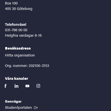
Box 100
405 30 Göteborg
Telefonväxel
031-786 00 00
Helgfria vardagar 8-16
Besöksadress
Hitta organisation
Org. nummer: 202100-3153
Våra kanaler
facebook
linkedin
youtube
instagram
Genvägar
(Extern länk)
Studentportalen