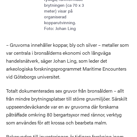
brytningen (ca 70 x 3
meter) visar på
organiserad
kopparutvinning.
Foto: Johan Ling
– Gruvorna innehåller koppar, bly och silver – metaller som
var centrala i bronsålderns ekonomi och långväga
handelsnätverk, säger Johan Ling, som leder det
arkeologiska forskningsprogrammet Maritime Encounters
vid Göteborgs universitet.
Totalt dokumenterades sex gruvor från bronsåldern – allt
från mindre brytningsplatser till större gruvmiljöer. Särskilt
uppseendeväckande var en av gruvorna där forskarna
påträffade omkring 80 bergartsyxor med rännor, verktyg
som användes för att krossa och bearbeta malm.
Bakgrunden till inventeringen är tidigare forskning inom