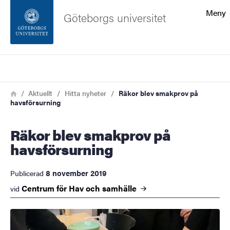
Sökfunktionen
Meny
Göteborgs universitet
Sidfoten
Sök
Kontakta universitetet
Länkstig
Hem
Aktuellt
Hitta nyheter
Räkor blev smakprov på
havsförsurning
Om webbplatsen
Räkor blev smakprov på
havsförsurning
8 november 2019
Publicerad
Centrum för Hav och
samhälle
vid