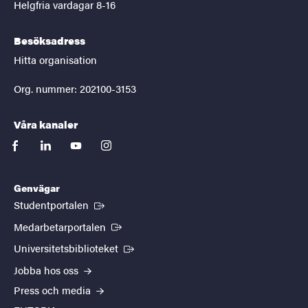
Helgfria vardagar 8-16
Besöksadress
Hitta organisation
Org. nummer: 202100-3153
Våra kanaler
facebook
linkedin
youtube
instagram
Genvägar
(Extern länk)
Studentportalen
(Extern länk)
Medarbetarportalen
(Extern länk)
Universitetsbiblioteket
Jobba hos oss
Press och media