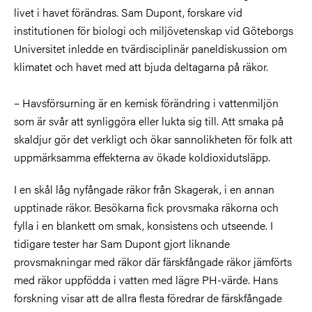
livet i havet förändras. Sam Dupont, forskare vid
institutionen för biologi och miljövetenskap vid Göteborgs
Universitet inledde en tvärdisciplinär paneldiskussion om
klimatet och havet med att bjuda deltagarna på räkor.
– Havsförsurning är en kemisk förändring i vattenmiljön
som är svår att synliggöra eller lukta sig till. Att smaka på
skaldjur gör det verkligt och ökar sannolikheten för folk att
uppmärksamma effekterna av ökade koldioxidutsläpp.
I en skål låg nyfångade räkor från Skagerak, i en annan
upptinade räkor. Besökarna fick provsmaka räkorna och
fylla i en blankett om smak, konsistens och utseende. I
tidigare tester har Sam Dupont gjort liknande
provsmakningar med räkor där färskfångade räkor jämförts
med räkor uppfödda i vatten med lägre PH-värde. Hans
forskning visar att de allra flesta föredrar de färskfångade