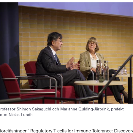
rofessor Shimon Sakaguchi och Marianne Quiding-Järbrink, prefekt
oto: Niclas Lundh
 föreläsningen” Regulatory T cells for Immune Tolerance: Discover