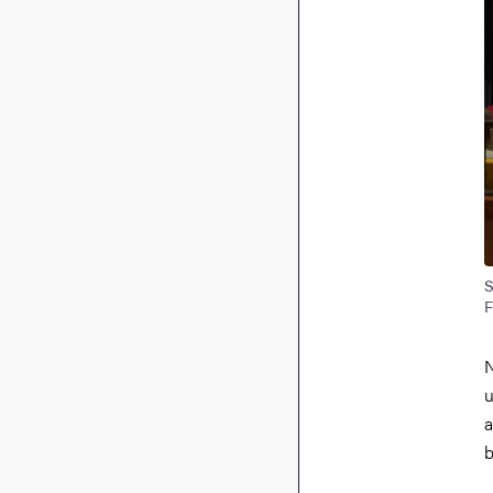
S
F
N
u
a
b