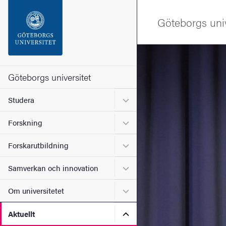
Sökfunktionen
Göteborgs univ
Sidfoten
Bild
Kontakta universitetet
Göteborgs universitet
Undermeny för Studera
Studera
Om webbplatsen
Undermeny för Forskning
Forskning
Undermeny för Forskarutbi
Forskarutbildning
Undermeny för Samverkan 
Samverkan och innovation
Undermeny för Om universi
Om universitetet
Undermeny för Aktuellt
Aktuellt