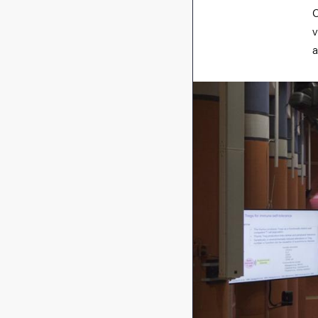
C
v
Bild