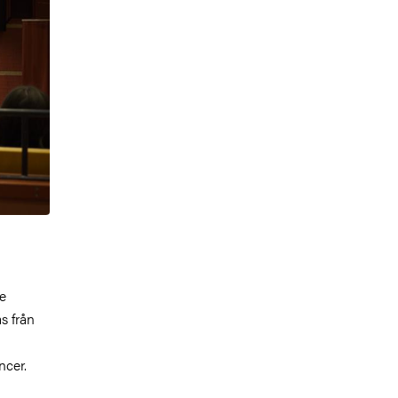
de
s från
ncer.