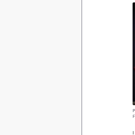
P
F
I