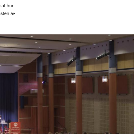
nat hur
msten av