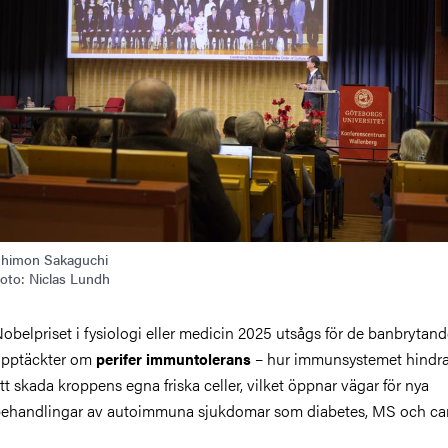
himon Sakaguchi
oto: Niclas Lundh
obelpriset i fysiologi eller medicin 2025 utsågs för de banbrytan
pptäckter om
– hur immunsystemet hindra
perifer immuntolerans
tt skada kroppens egna friska celler, vilket öppnar vägar för nya
ehandlingar av autoimmuna sjukdomar som diabetes, MS och ca