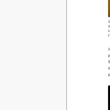
S
S
N
F
J
p
S
I
p