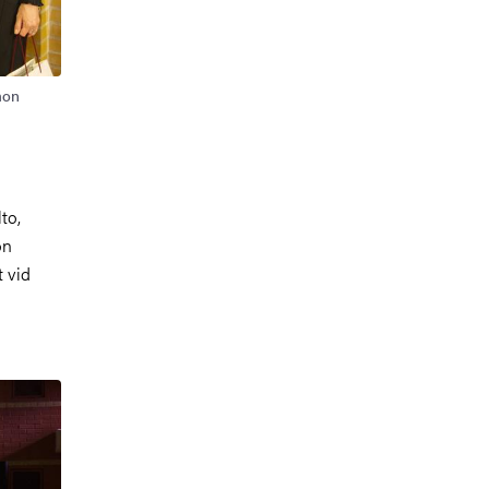
mon
to,
on
 vid