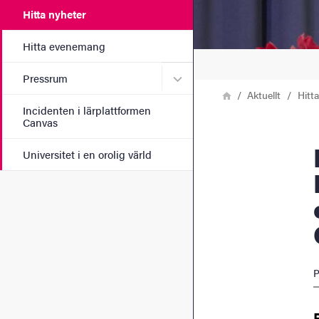
Hitta nyheter
Hitta evenemang
Undermeny för Pressrum
Pressrum
Länkstig
Hem
Aktuellt
Hitt
Incidenten i lärplattformen
Canvas
Professor
Universitet i en orolig värld
P