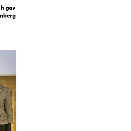
ch gav
enberg