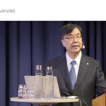
ersitet
ldning
och innovation
tetet