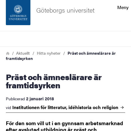
Sökfunktionen
Meny
Göteborgs universitet
Sidfoten
Sök
Kontakta universitetet
Länkstig
Hem
Aktuellt
Hitta nyheter
Präst och ämneslärare är
framtidsyrken
Om webbplatsen
Präst och ämneslärare är
framtidsyrken
2 januari 2018
Publicerad
Institutionen för litteratur, idéhistoria och
religion
vid
För den som vill ut i en gynnsam arbetsmarknad
efter avslutad utbildning är präst och