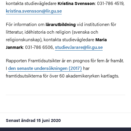
kontakta studievägledare
: 031-786 4519,
Kristina Svensson
kristina.svensson@lir.gu.se
För information om
vid institutionen för
lärarutbildning
litteratur, idéhistoria och religion (svenska och
religionskunskap), kontakta studievägledare
Maria
: 031-786 6506,
studiev.larare@lir.gu.se
Janmark
Rapporten Framtidsutsikter är en prognos för fem år framåt.
I
den senaste undersökningen (2017)
har
framtidsutsikterna för över 60 akademikeryrken kartlagts.
Senast ändrad
15 juni 2020