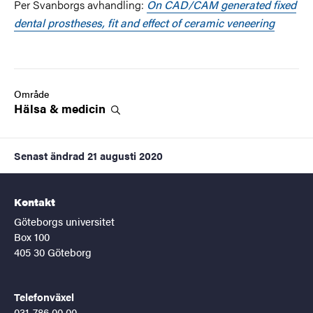
Per Svanborgs avhandling:
On CAD/CAM generated fixed
dental prostheses, fit and effect of ceramic veneering
Område
Hälsa &
medicin
Senast ändrad
21 augusti 2020
Kontakt
Göteborgs universitet
Box 100
405 30 Göteborg
Telefonväxel
031-786 00 00