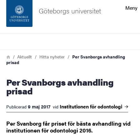
Sökfunktionen
Meny
Göteborgs universitet
Sidfoten
Sök
Kontakta universitetet
Länkstig
Hem
Aktuellt
Hitta nyheter
Per Svanborgs avhandling
prisad
Om webbplatsen
Per Svanborgs avhandling
prisad
Institutionen för
odontologi
9 maj 2017
Publicerad
vid
Per Svanborg får priset för bästa avhandling vid
institutionen för odontologi 2016.