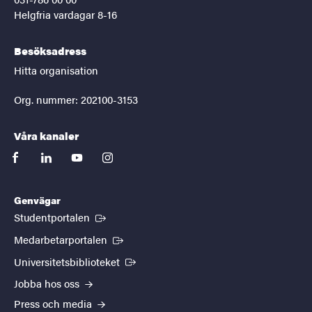
Helgfria vardagar 8-16
Besöksadress
Hitta organisation
Org. nummer: 202100-3153
Våra kanaler
facebook
linkedin
youtube
instagram
Genvägar
(Extern länk)
Studentportalen
(Extern länk)
Medarbetarportalen
(Extern länk)
Universitetsbiblioteket
Jobba hos oss
Press och media