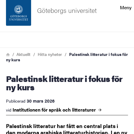
Sökfunktionen
Meny
Göteborgs universitet
Sidfoten
Sök
Kontakta universitetet
Länkstig
Hem
Aktuellt
Hitta nyheter
Palestinsk litteratur i fokus för
ny kurs
Om webbplatsen
Palestinsk litteratur i fokus för
ny kurs
30 mars 2026
Publicerad
Institutionen för språk och
litteraturer
vid
Palestinsk litteratur har fått en central plats i
den moderna arabiska litteraturhistorien. I en ny