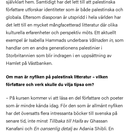
självklart hem. Samtidigt har det lett till att palestinska
författare utforskar identiteter som är både palestinska och
globala. Eftersom diasporan är utspridd i hela världen har
det lett till en mycket mångfacetterad litteratur där olika
kulturella erfarenheter och perspektiv möts. Ett aktuellt
exempel är Isabella Hammads underbara
Vålnaden in
, som
handlar om en andra generationens palestinier i
Storbritannien som blir indragen i en uppsättning av
Hamlet på Västbanken.
Om man är nyfiken på palestinsk litteratur – vilken
författare och verk skulle du vilja tipsa om?
– På kursen kommer vi att läsa en del författare och poeter
som är mindre kända idag. För den som är allmänt nyfiken
har det översatts flera intressanta böcker till svenska på
senare tid, inte minst
Tillbaka till Haifa
av Ghassan
Kanafani och
En oansenlig detalj
av Adania Shibli. En