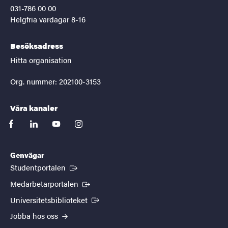
031-786 00 00
Helgfria vardagar 8-16
Besöksadress
Hitta organisation
Org. nummer: 202100-3153
Våra kanaler
facebook
linkedin
youtube
instagram
Genvägar
(Extern länk)
Studentportalen
(Extern länk)
Medarbetarportalen
(Extern länk)
Universitetsbiblioteket
Jobba hos oss