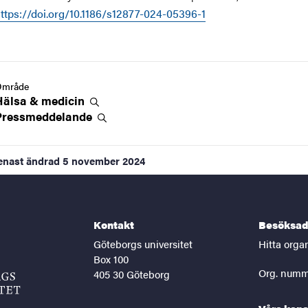
ttps://doi.org/10.1186/s12877-024-05396-1
Område
Hälsa &
medicin
Pressmeddelande
enast ändrad
5 november 2024
Kontakt
Besöksad
Göteborgs universitet
Hitta orga
Box 100
Org. numm
405 30 Göteborg