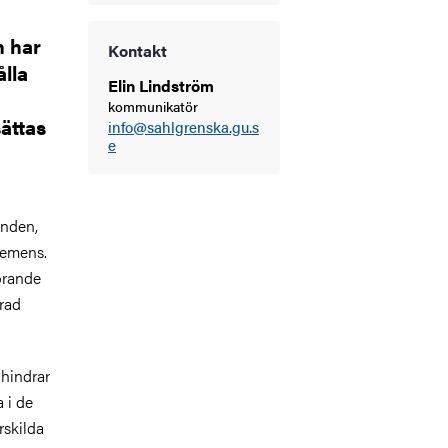
n har
Kontakt
ålla
Elin Lindström
kommunikatör
ättas
info@sahlgrenska.gu.s
e
enden,
demens.
görande
rad
 hindrar
 i de
skilda