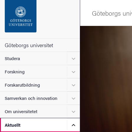
Sökfunktionen
Göteborgs univ
Sidfoten
Bild
Kontakta universitetet
Göteborgs universitet
Undermeny för Studera
Studera
Om webbplatsen
Undermeny för Forskning
Forskning
Undermeny för Forskarutbi
Forskarutbildning
Undermeny för Samverkan 
Samverkan och innovation
Undermeny för Om universi
Om universitetet
Undermeny för Aktuellt
Aktuellt