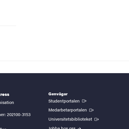
Genvägar
ress
(Extern länk)
Studentportalen
nisation
(Extern länk)
Medarbetarportalen
er: 202100-3153
(Extern länk)
Universitetsbiblioteket
Jobba hos oss