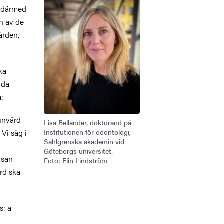
h därmed
en av de
vården,
ka
lda
a:
munvård
Lisa Bellander, doktorand på
 Vi såg i
Institutionen för odontologi,
Sahlgrenska akademin vid
Göteborgs universitet.
lsan
Foto: Elin Lindström
ård
ska
s: a