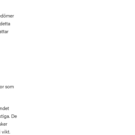
bedömer
detta
ttar
kor som
ndet
ktiga.
De
sker
i vikt.