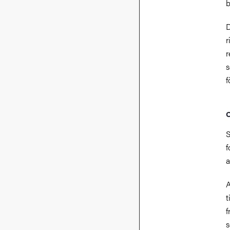
b
D
r
r
s
O
f
a
A
t
f
s