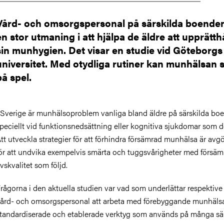
Vård- och omsorgspersonal på särskilda boende
en stor utmaning i att hjälpa de äldre att upprätth
sin munhygien. Det visar en studie vid Göteborgs
universitet. Med otydliga rutiner kan munhälsan s
på spel.
 Sverige är munhälsoproblem vanliga bland äldre på särskilda bo
peciellt
vid fu
nktionsnedsättning eller kognitiva sjukdomar som 
tt utveckla strategier för att förhindra försämrad munhälsa är av
ör att undvika
exempelvis
smärt
a
och
tuggsvårigheter med försäm
ivskvalitet som följd
.
råg
orna
i den aktuella studien
var vad som underlättar respektive
ård
- och omsorgs
personal att
arbeta med
förebyggande
munhälsa
tandardiserade
och etablerade
verktyg som
används
på många sär