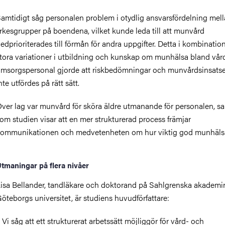
amtidigt såg person
alen problem i otydlig ansvarsfördelning
mell
rkesgruppe
r
på boendena,
vilket
kunde leda till att
munvård
edprioritera
de
s till förmån för andra uppgifter. Detta i kombinati
tora variationer i
utbildning och kunskap om munhälsa bland vår
omsorgs
personal g
jorde
att
risk
bedömningar
och munvård
sinsats
nte utför
de
s på rätt sätt.
ver lag
var
munvård för
sköra
äldre utmanande för personalen
, s
som
studien visar att
e
n
mer
strukturerad process
f
rämja
r
kommunikation
en
och medvetenhet
en
om hur viktig
god
munhäls
tmaningar på flera nivåer
isa Bellander,
tandläkare
och doktorand på Sahlgrenska akademi
öteborgs universitet, är studiens huvudförfattare:
 Vi såg att ett strukturerat arbetssätt
möjliggör
för vård
- och