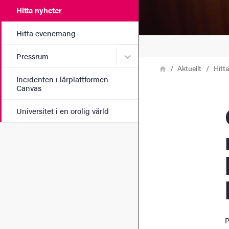
Hitta nyheter
Hitta evenemang
Undermeny för Pressrum
Pressrum
Länkstig
Hem
Aktuellt
Hitt
Incidenten i lärplattformen
Canvas
Oty
Universitet i en orolig värld
P