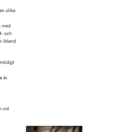
an olika
on med
d
- och
er ibland
amtidigt
a
är
.
n vid
Bild