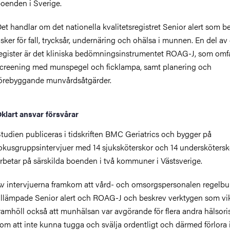
oenden i Sverige.
et handlar om
det nationella
kvalitetsregistret Senior
a
lert som 
isker för fall, trycksår, undernäring och
ohälsa i
munnen. En
del av 
egister är det
kliniska bedömningsinstrumentet ROAG-J
,
som omfa
creening
med
munspegel och ficklampa
,
samt
planering och
förebyggande
munvårds
åtgärder.
klart ansvar
försvårar
Studien
publiceras i tidskriften BMC
Geriatrics
och
b
ygger
på
okusgrupp
s
intervjuer med 14 sjuksköterskor och 14 undersköters
rbetar på särskilda boenden i två kommuner i Västsverig
e.
v intervjuerna framkom att v
ård
- och omsorgs
personalen
regelbu
illämpade
Senior
a
lert
och
ROAG-J
och
beskrev verktygen som
vi
ramhöll o
ckså att
munhälsan
var avgörande
för flera andra
hälso
ri
om att
inte
kunna
tugga och svälja
ordentligt
och
därmed
förlora 