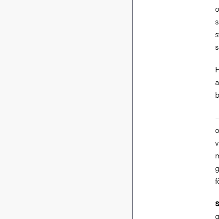
s
s
s
H
b
v
m
g
f
S
q