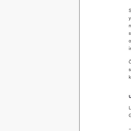
S
y
n
s
i
Ö
U
L
G
–