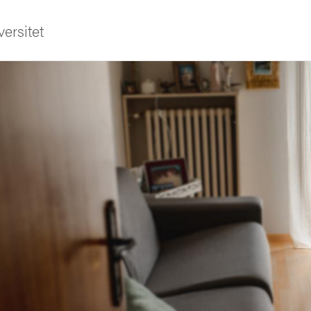
ersitet
ldning
och innovation
tetet