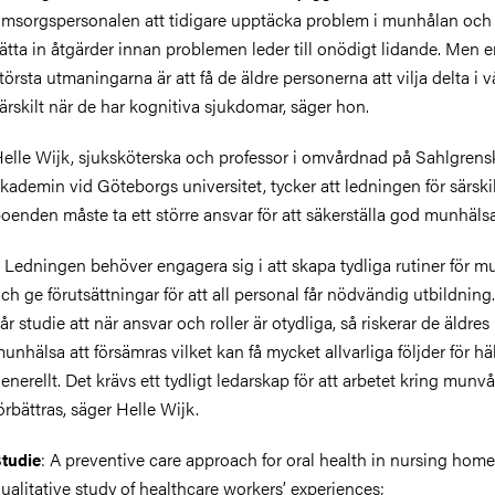
omsorgs
personalen att tidigare upptäcka problem i munhålan oc
ätta in åtgärder innan problemen leder till onödigt lidande. Men 
törsta utmaningarna är att få
de äldre personerna
att vilja delta i 
ärskilt när de har kognitiva sjukdomar, säger hon.
elle Wijk, sjuksköterska och professor i omvårdnad på Sahlgrens
akademin
vid
Göteborgs universitet, tycker att ledningen för särski
oenden måste ta ett större ansvar för att säkerställa god munhäls
– Ledningen
behöver
engagera sig i att skapa tydliga rutiner för 
och
ge förutsättningar för
att all personal får nödvändig utbildning.
år studie att när ansvar och roller är otydliga, så riskerar de äldres
unhälsa att försämras
vilket kan få mycket allvarliga följder för
hä
enerellt.
Det krävs ett tydligt ledarskap för att arbetet kring munv
örbättras
, säger Helle Wijk.
: A preventive care approach for oral health in nursing home
tudie
ualitative study of healthcare workers’
experiences;