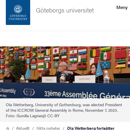
Sökfunktionen
Meny
Göteborgs universitet
Sidfoten
Sök
Kontakta universitetet
Bild
Om webbplatsen
Ola Wetterberg, University of Gothenburg, was elected President
of the ICCROM General Assembly in Rome, November 7, 2023.
Foto: Gunilla Lagnesjö CC-BY
Länkstig
Hem
Aktuellt
Hitta nyheter
Ola Wetterberg fortsätter