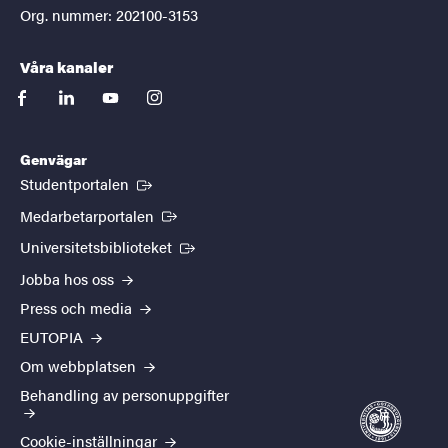
Org. nummer: 202100-3153
Våra kanaler
facebook
linkedin
youtube
instagram
Genvägar
(Extern länk)
Studentportalen
(Extern länk)
Medarbetarportalen
(Extern länk)
Universitetsbiblioteket
Jobba hos oss
Press och media
EUTOPIA
Om webbplatsen
Behandling av personuppgifter
Cookie-inställningar