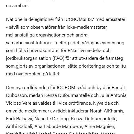
november.
Nationella delegationer från ICCROM:s 137 medlemsstater
- såväl som observatörer från icke-medlemsstater,
mellanstatliga organisationer och andra
samarbetsinstitutioner - deltog i det tvådagarsevenemang
som hölls i huvudkontoret för FN:s livsmedels- och
jordbruksorganisation (FAO) för att utvärdera de framsteg
som gjorts av organisationen, sätta prioriteringar och ta itu
med nya problem på fältet.
Den nya ordföranden för ICCROM:s råd och byrå är Benoît
Dubosson, medan Kenza Dufourmantelle och Julia Antonia
Vicioso Varelas valdes till vice ordförande. Nyvalda och
omvalda medlemmar av rådet inkluderar Norah AlKhamis,
Fadi Balaawi, Nanette De Jong, Kenza Dufourmantelle,
Anthi Kaldeli, Ana Laborde Marqueze, Aline Magnien,
Kazuhiko Nishi, Isabel Raposo De Magalhães, Moctar