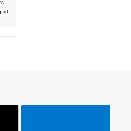
 %.
d god