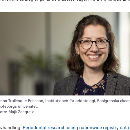
nna Trullenque Eriksson, Institutionen för odontologi, Sahlgrenska akad
öteborgs universitet.
oto: Majk Zanqrelle
vhandling:
Periodontal research using nationwide registry data