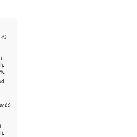
 43
od
).
 %.
god
er 60
d
).