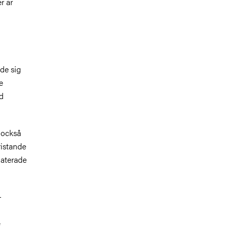
r är
de sig
e
d
d också
ristande
elaterade
-
e