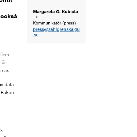
Margareta G.
Kubista
 också
Kommunikatör (press)
press@sahlgrenska.gu
.se
flera
 är
omar.
av data
d. Bakom
sk