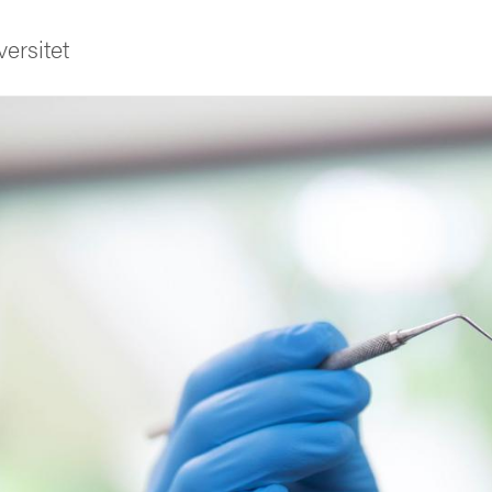
ersitet
ldning
och innovation
tetet