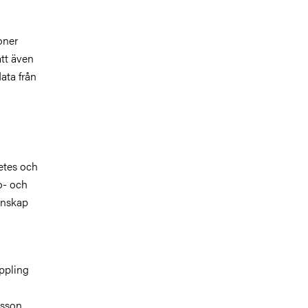
oner
att även
data från
etes och
o- och
unskap
ppling
ksson.