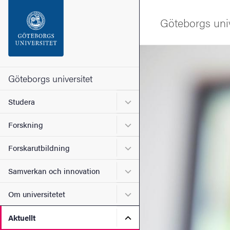
Sökfunktionen
Göteborgs univ
Sidfoten
Bild
Kontakta universitetet
Göteborgs universitet
Undermeny för Studera
Studera
Om webbplatsen
Undermeny för Forskning
Forskning
Undermeny för Forskarutbi
Forskarutbildning
Undermeny för Samverkan 
Samverkan och innovation
Undermeny för Om universi
Om universitetet
Undermeny för Aktuellt
Aktuellt