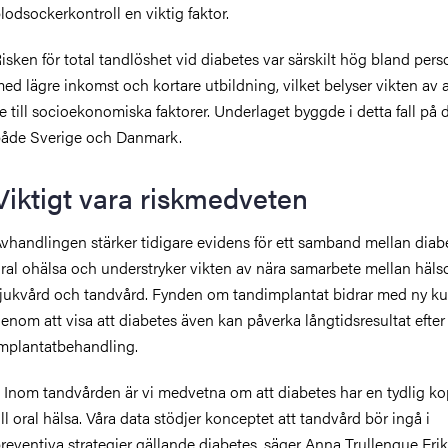
lodsockerkontroll en viktig faktor.
isken för total tandlöshet vid diabetes var särskilt hög bland pers
ed lägre inkomst och kortare utbildning, vilket belyser vikten av 
e till socioekonomiska faktorer. Underlaget byggde i detta fall på 
åde Sverige och Danmark.
Viktigt vara riskmedveten
vhandlingen stärker tidigare evidens för ett samband mellan diab
ral ohälsa och understryker vikten av nära samarbete mellan häls
jukvård och tandvård. Fynden om tandimplantat bidrar med ny k
enom att visa att diabetes även kan påverka långtidsresultat efter
mplantatbehandling.
 Inom tandvården är vi medvetna om att diabetes har en tydlig ko
ill oral hälsa. Våra data stödjer konceptet att tandvård bör ingå i
reventiva strategier gällande diabetes, säger Anna Trullenque Eri