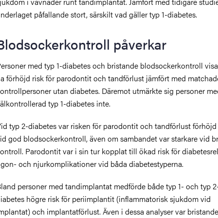
jukdom i vävnader runt tandimplantat. Jämfört med tidigare studie
nderlaget påfallande stort, särskilt vad gäller typ 1-diabetes.
Blodsockerkontroll påverkar
ersoner med typ 1-diabetes och bristande blodsockerkontroll visa
a förhöjd risk för parodontit och tandförlust jämfört med matchad
ontrollpersoner utan diabetes. Däremot utmärkte sig personer me
älkontrollerad typ 1-diabetes inte.
id typ 2-diabetes var risken för parodontit och tandförlust förhöj
id god blodsockerkontroll, även om sambandet var starkare vid b
ontroll. Parodontit var i sin tur kopplat till ökad risk för diabetesr
gon- och njurkomplikationer vid båda diabetestyperna.
land personer med tandimplantat medförde både typ 1- och typ 2
iabetes högre risk för periimplantit (inflammatorisk sjukdom vid
mplantat) och implantatförlust. Även i dessa analyser var bristand