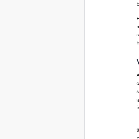
b
R
m
s
b
A
o
s
g
i
–
t
p