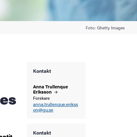
Foto: Ghetty Images
Kontakt
Anna Trullenque
tes
Eriksson
Forskare
anna.trullenque.erikss
on@gu.se
Kontakt
ontit