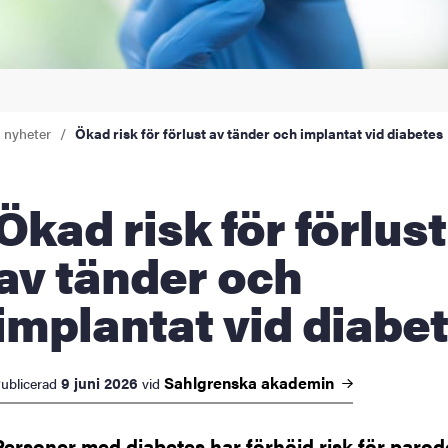
a nyheter
Ökad risk för förlust av tänder och implantat vid diabetes
 risk för förlust
av tänder och
implantat vid diabe
Sahlgrenska
akademin
9 juni 2026
ublicerad
vid
Personer med diabetes har förhöjd risk för parod