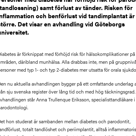
(tandlossning) samt förlust av tänder. Risken för
inflammation och benförlust vid tandimplantat är
större. Det visar en avhandling vid Göteborgs
universitet.
iabetes är förknippat med förhöjd risk för hälsokomplikationer på 
mråden, däribland munhälsa. Alla drabbas inte, men på gruppnivå
ersoner med typ 1- och typ 2-diabetes mer utsatta för orala sjukd
en nu aktuella avhandlingen bygger på ett omfattande underlag 
rån sju svenska register över lång tid och med hög täckningsgra
vhandlingen står Anna Trullenque Eriksson, specialisttandläkare i
arodontologi.
et hon studerat är sambanden mellan diabetes och parodontit,
andförlust, totalt tandlöshet och periimplantit, alltså inflammatori