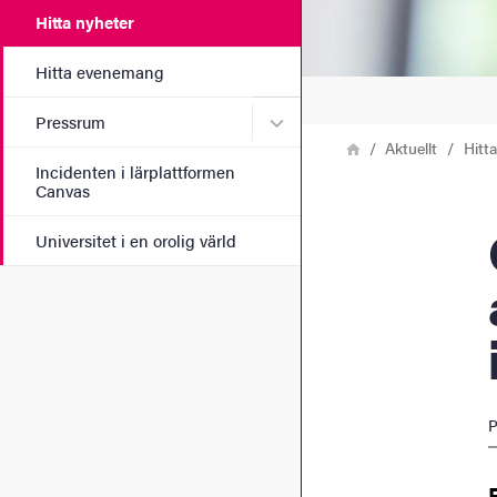
Hitta nyheter
Hitta evenemang
Undermeny för Pressrum
Pressrum
Länkstig
Hem
Aktuellt
Hitt
Incidenten i lärplattformen
Canvas
Ökad
Universitet i en orolig värld
P