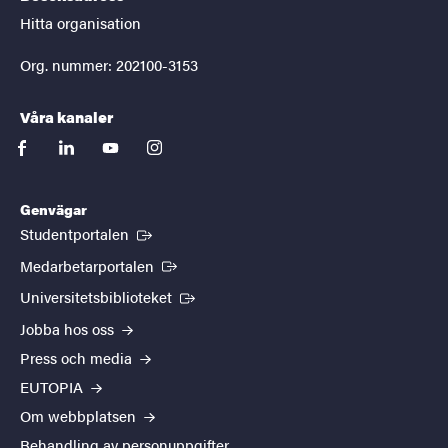
Hitta organisation
Org. nummer: 202100-3153
Våra kanaler
facebook
linkedin
youtube
instagram
Genvägar
(Extern länk)
Studentportalen
(Extern länk)
Medarbetarportalen
(Extern länk)
Universitetsbiblioteket
Jobba hos oss
Press och media
EUTOPIA
Om webbplatsen
Behandling av personuppgifter