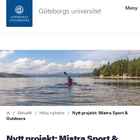
Sökfunktionen
Meny
Göteborgs universitet
Sidfoten
Sök
Kontakta universitetet
Bild
Om webbplatsen
Länkstig
Hem
Aktuellt
Hitta nyheter
Nytt projekt: Mistra Sport &
Outdoors
Nytt projekt: Mistra Sport &