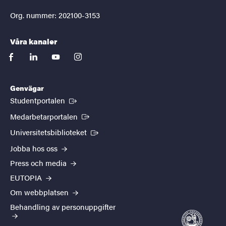
Org. nummer: 202100-3153
Våra kanaler
facebook
linkedin
youtube
instagram
Genvägar
(Extern länk)
Studentportalen
(Extern länk)
Medarbetarportalen
(Extern länk)
Universitetsbiblioteket
Jobba hos oss
Press och media
EUTOPIA
Om webbplatsen
Behandling av personuppgifter