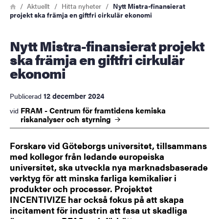
Länkstig
Hem
Aktuellt
Hitta nyheter
Nytt Mistra-finansierat
projekt ska främja en giftfri cirkulär ekonomi
Nytt Mistra-finansierat projekt
ska främja en giftfri cirkulär
ekonomi
12 december 2024
Publicerad
FRAM - Centrum för framtidens kemiska
vid
riskanalyser och
styrning
Forskare vid Göteborgs universitet, tillsammans
med kollegor från ledande europeiska
universitet, ska utveckla nya marknadsbaserade
verktyg för att minska farliga kemikalier i
produkter och processer. Projektet
INCENTIVIZE har också fokus på att skapa
incitament för industrin att fasa ut skadliga