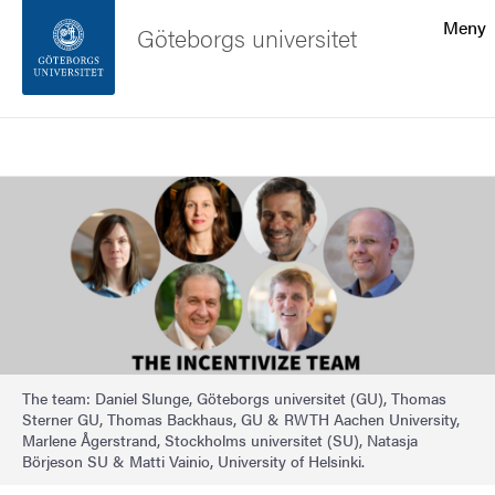
Sökfunktionen
Meny
Göteborgs universitet
Sidfoten
Sök
Kontakta universitetet
Bild
Om webbplatsen
The team: Daniel Slunge, Göteborgs universitet (GU), Thomas
Sterner GU, Thomas Backhaus, GU & RWTH Aachen University,
Marlene Ågerstrand, Stockholms universitet (SU), Natasja
Börjeson SU & Matti Vainio, University of Helsinki.