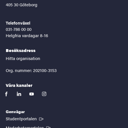
405 30 Göteborg
Telefonväxel
031-786 00 00
Helgfria vardagar 8-16
Besöksadress
Hitta organisation
Org. nummer: 202100-3153
Våra kanaler
facebook
linkedin
youtube
instagram
Genvägar
(Extern länk)
Studentportalen
(Extern länk)
Medarbetarportalen