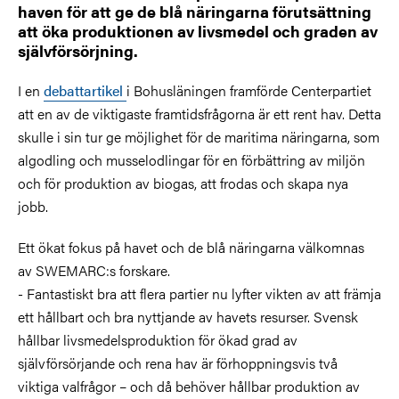
haven för att ge de blå näringarna förutsättning
att öka produktionen av livsmedel och graden av
självförsörjning.
I en
debattartikel
i Bohusläningen framförde Centerpartiet
att en av de viktigaste framtidsfrågorna är ett rent hav. Detta
skulle i sin tur ge möjlighet för de maritima näringarna, som
algodling och musselodlingar för en förbättring av miljön
och för produktion av biogas, att frodas och skapa nya
jobb.
Ett ökat fokus på havet och de blå näringarna välkomnas
av SWEMARC:s forskare.
- Fantastiskt bra att flera partier nu lyfter vikten av att främja
ett hållbart och bra nyttjande av havets resurser. Svensk
hållbar livsmedelsproduktion för ökad grad av
självförsörjande och rena hav är förhoppningsvis två
viktiga valfrågor – och då behöver hållbar produktion av