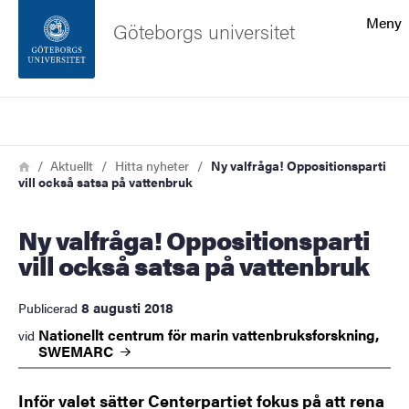
Sökfunktionen
Meny
Göteborgs universitet
Sidfoten
Sök
Kontakta universitetet
Länkstig
Hem
Aktuellt
Hitta nyheter
Ny valfråga! Oppositionsparti
vill också satsa på vattenbruk
Om webbplatsen
Ny valfråga! Oppositionsparti
vill också satsa på vattenbruk
8 augusti 2018
Publicerad
Nationellt centrum för marin vattenbruksforskning,
vid
SWEMARC
Inför valet sätter Centerpartiet fokus på att rena