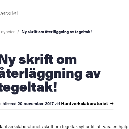
ersitet
a nyheter
Ny skrift om återläggning av tegeltak!
 skrift om
återläggning av
tegeltak!
ldning
och innovation
Hantverkslaboratoriet
20 november 2017
ublicerad
vid
tetet
antverkslaboratoriets skrift om tegeltak syftar till att vara en hjälp 