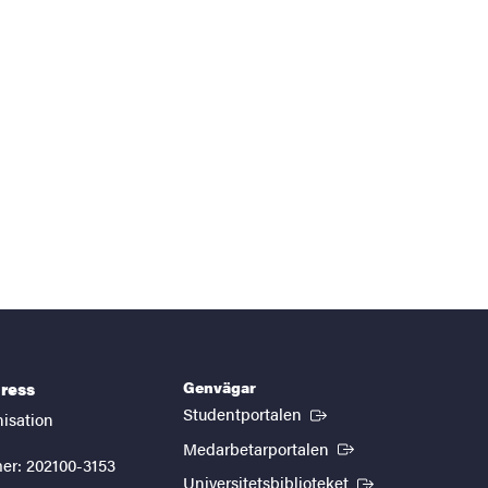
Genvägar
ress
(Extern länk)
Studentportalen
nisation
(Extern länk)
Medarbetarportalen
er: 202100-3153
(Extern länk)
Universitetsbiblioteket