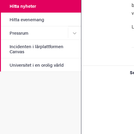
b
Hitta nyheter
v
Hitta evenemang
L
Undermeny för Pressrum
Pressrum
Incidenten i lärplattformen
Canvas
Universitet i en orolig värld
S