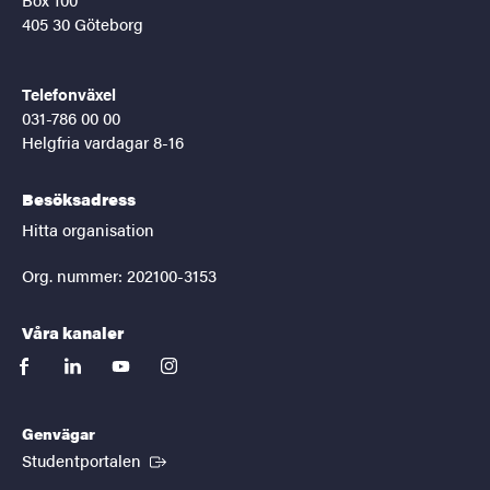
405 30 Göteborg
Telefonväxel
031-786 00 00
Helgfria vardagar 8-16
Besöksadress
Hitta organisation
Org. nummer: 202100-3153
Våra kanaler
facebook
linkedin
youtube
instagram
Genvägar
(Extern länk)
Studentportalen