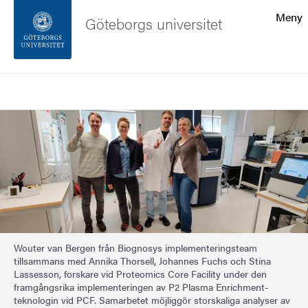
Sökfunktionen
Meny
Göteborgs universitet
Sidfoten
Sök
Kontakta universitetet
Bild
Om webbplatsen
Wouter van Bergen från Biognosys implementeringsteam
tillsammans med Annika Thorsell, Johannes Fuchs och Stina
Lassesson, forskare vid Proteomics Core Facility under den
framgångsrika implementeringen av P2 Plasma Enrichment-
teknologin vid PCF. Samarbetet möjliggör storskaliga analyser av