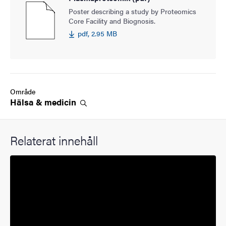
Poster describing a study by Proteomics
Core Facility and Biognosis.
pdf, 2.95 MB
Område
Hälsa &
medicin
Relaterat innehåll