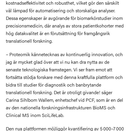
kostnadseffektivitet och robusthet, vilket gör den särskilt
väl lämpad för automatisering och storskaliga analyser.
Dessa egenskaper är avgörande för biomarkörstudier inom
precisionsmedicin, där analys av stora patientkohorter med
hög datakvalitet är en förutsättning för framgångsrik
translationell forskning.
– Proteomik kännetecknas av kontinuerlig innovation, och
jag är mycket glad över att vi nu kan dra nytta av de
senaste teknologiska framstegen. Vi ser fram emot att
fortsätta stödja forskare med denna kraftfulla plattform och
bidra till studier för diagnostik och banbrytande
translationell forskning. Det är otroligt givande! säger
Carina Sihlbom Wallem, enhetschef vid PCF, som är en del
av den nationella forskningsinfrastrukturen BioMS och
Clinical MS inom SciLifeLab.
Den nya plattformen möjliggör kvantifiering av 5
000
–
7
000