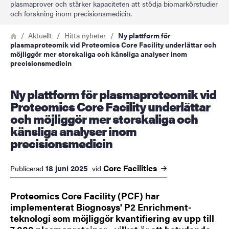
plasmaprover och stärker kapaciteten att stödja biomarkörstudier
och forskning inom precisionsmedicin.
Länkstig
Hem
Aktuellt
Hitta nyheter
Ny plattform för
plasmaproteomik vid Proteomics Core Facility underlättar och
möjliggör mer storskaliga och känsliga analyser inom
precisionsmedicin
Ny plattform för plasmaproteomik vid
Proteomics Core Facility underlättar
och möjliggör mer storskaliga och
känsliga analyser inom
precisionsmedicin
Core
Facilities
18 juni 2025
Publicerad
vid
Proteomics Core Facility (PCF) har
implementerat Biognosys' P2 Enrichment-
teknologi som möjliggör kvantifiering av upp till