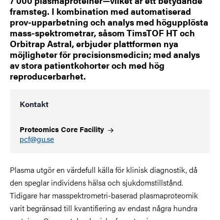
7 000 plasmaproteiner—vilket är ett betydande
framsteg. I kombination med automatiserad
prov-upparbetning och analys med högupplösta
mass-spektrometrar, såsom TimsTOF HT och
Orbitrap Astral, erbjuder plattformen nya
möjligheter för precisionsmedicin; med analys
av stora patientkohorter och med hög
reproducerbarhet.
Kontakt
Proteomics Core
Facility
pcf@gu.se
Plasma utgör en värdefull källa för klinisk diagnostik, då
den speglar individens hälsa och sjukdomstillstånd.
Tidigare har masspektrometri-baserad plasmaproteomik
varit begränsad till kvantifiering av endast några hundra