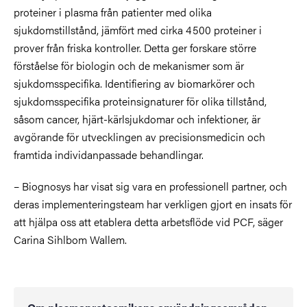
proteiner i plasma fr
å
n patienter med olika
sjukdomstillst
å
nd, j
ä
mf
ö
rt med cirka 4
500 proteiner i
prover fr
å
n friska kontroller. Detta ger forskare större
förståelse för biologin och de mekanismer som är
sjukdomsspecifika. Identifiering av biomarkörer och
sjukdomsspecifika proteinsignaturer för olika tillstånd,
såsom cancer, hjärt-kärlsjukdomar och infektioner, är
avgörande för utvecklingen av precisionsmedicin och
framtida individanpassade behandlingar.
– Biognosys har visat sig vara en professionell partner, och
deras implementeringsteam har verkligen gjort en insats för
att hjälpa oss att etablera detta arbetsflöde vid PCF, säger
Carina Sihlbom Wallem.