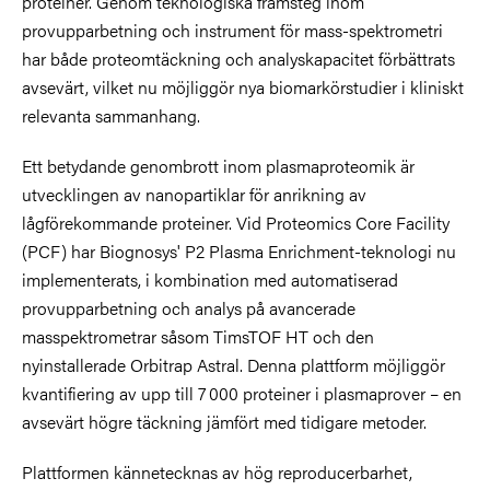
proteiner. Genom teknologiska framsteg inom
provupparbetning och instrument för mass-spektrometri
har både proteomtäckning och analyskapacitet förbättrats
avsevärt, vilket nu möjliggör nya biomarkörstudier i kliniskt
relevanta sammanhang.
Ett betydande genombrott inom plasmaproteomik är
utvecklingen av nanopartiklar för anrikning av
lågförekommande proteiner. Vid Proteomics Core Facility
(PCF) har Biognosys' P2 Plasma Enrichment-teknologi nu
implementerats, i kombination med automatiserad
provupparbetning och analys på avancerade
masspektrometrar såsom TimsTOF HT och den
nyinstallerade Orbitrap Astral. Denna plattform möjliggör
kvantifiering av upp till 7 000 proteiner i plasmaprover – en
avsevärt högre täckning jämfört med tidigare metoder.
Plattformen
kännetecknas av hög reproducerbarhet,