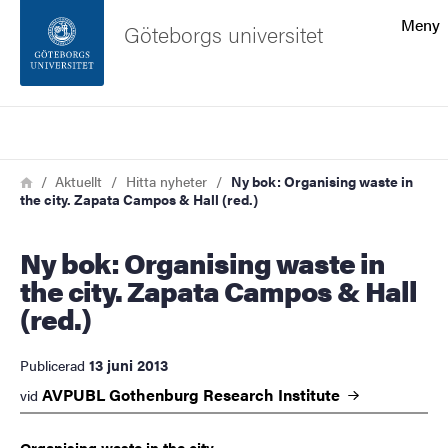
Sökfunktionen
Meny
Göteborgs universitet
Sidfoten
Sök
Kontakta universitetet
Länkstig
Hem
Aktuellt
Hitta nyheter
Ny bok: Organising waste in
the city. Zapata Campos & Hall (red.)
Om webbplatsen
Ny bok: Organising waste in
the city. Zapata Campos & Hall
(red.)
13 juni 2013
Publicerad
AVPUBL Gothenburg Research
Institute
vid
Organising waste in the city