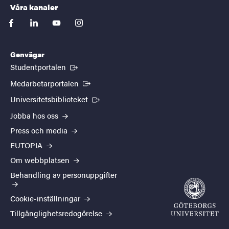
Våra kanaler
facebook
linkedin
youtube
instagram
Genvägar
(Extern länk)
Studentportalen
(Extern länk)
Medarbetarportalen
(Extern länk)
Universitetsbiblioteket
Jobba hos oss
Press och media
EUTOPIA
Om webbplatsen
Behandling av personuppgifter
Cookie-inställningar
Tillgänglighetsredogörelse