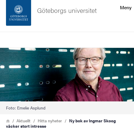
Sökfunktionen
Meny
Göteborgs universitet
Sidfoten
Sök
Kontakta universitetet
Bild
Om webbplatsen
Foto: Emelie Asplund
Länkstig
Hem
Aktuellt
Hitta nyheter
Ny bok av Ingmar Skoog
väcker stort intresse