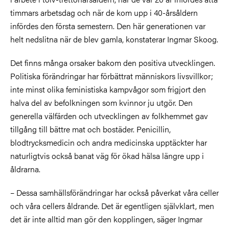
timmars arbetsdag och när de kom upp i 40-årsåldern
infördes den första semestern. Den här generationen var
helt nedslitna när de blev gamla, konstaterar Ingmar Skoog.
Det finns många orsaker bakom den positiva utvecklingen.
Politiska förändringar har förbättrat människors livsvillkor;
inte minst olika feministiska kampvågor som frigjort den
halva del av befolkningen som kvinnor ju utgör. Den
generella välfärden och utvecklingen av folkhemmet gav
tillgång till bättre mat och bostäder. Penicillin,
blodtrycksmedicin och andra medicinska upptäckter har
naturligtvis också banat väg för ökad hälsa längre upp i
åldrarna.
– Dessa samhällsförändringar har också påverkat våra celler
och våra cellers åldrande. Det är egentligen självklart, men
det är inte alltid man gör den kopplingen, säger Ingmar