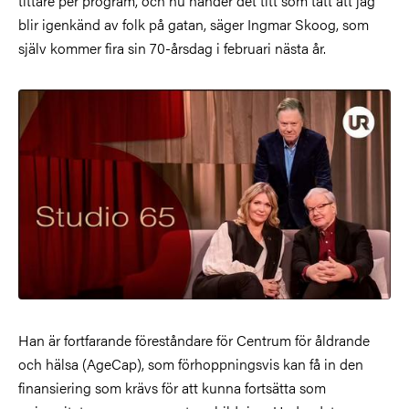
tittare per program, och nu händer det titt som tätt att jag
blir igenkänd av folk på gatan, säger Ingmar Skoog, som
själv kommer fira sin 70-årsdag i februari nästa år.
Han är fortfarande föreståndare för Centrum för åldrande
och hälsa (AgeCap), som förhoppningsvis kan få in den
finansiering som krävs för att kunna fortsätta som