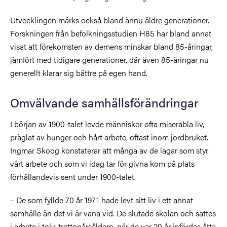
Utvecklingen märks också bland ännu äldre generationer.
Forskningen från befolkningsstudien H85 har bland annat
visat att förekomsten av demens minskar bland 85-åringar,
jämfört med tidigare generationer, där även 85-åringar nu
generellt klarar sig bättre på egen hand.
Omvälvande samhällsförändringar
I början av 1900-talet levde människor ofta miserabla liv,
präglat av hunger och hårt arbete, oftast inom jordbruket.
Ingmar Skoog konstaterar att många av de lagar som styr
vårt arbete och som vi idag tar för givna kom på plats
förhållandevis sent under 1900-talet.
– De som fyllde 70 år 1971 hade levt sitt liv i ett annat
samhälle än det vi är vana vid. De slutade skolan och sattes
i arbete i tolv-trettonårsåldern, när de var 20 år infördes åtta