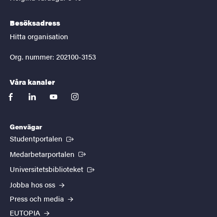
Besöksadress
Hitta organisation
Org. nummer: 202100-3153
Våra kanaler
facebook
linkedin
youtube
instagram
Genvägar
(Extern länk)
Studentportalen
(Extern länk)
Medarbetarportalen
(Extern länk)
Universitetsbiblioteket
Jobba hos oss
Press och media
EUTOPIA