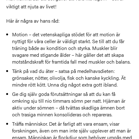
viktigt att njuta av livet!
Här är några av hans råd:
Motion – det vetenskapliga stödet för att motion är
nyttigt för våra celler är väldigt starkt. Se till att du får
träning både av kondition och styrka. Muskler blir
svagare med stigande ålder – här gäller det att skapa
motståndskraft för framtida fall med muskler och balans.
Tänk på vad du äter – satsa på medelhavsdieten:
grönsaker, nötter, olivolja, fisk och kanske kyckling. Ät
mindre rött kött. Unna dig något extra gott ibland.
Ge dig själv goda förutsättningar så att du kan få
omkring sju till nio timmars sömn per natt. Hjärnan är
aktiv under sömnen – då tvättas skadliga ämnen bort
och trasiga minnen konsolideras och repareras.
Träffa människor. Det är farligt att vara ensam, visar
forskningen, även om man inte själv upplever att man är
ensam. Människan är flockdjur som behöver umgås med