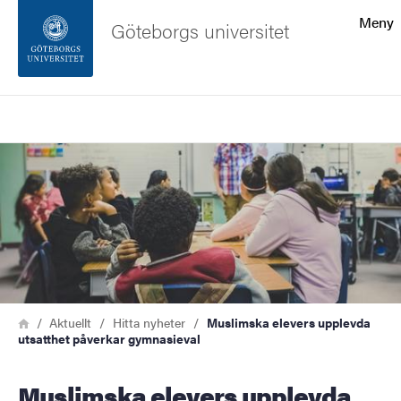
Sökfunktionen
Meny
Göteborgs universitet
Sidfoten
Sök
Kontakta universitetet
Bild
Om webbplatsen
Länkstig
Hem
Aktuellt
Hitta nyheter
Muslimska elevers upplevda
utsatthet påverkar gymnasieval
Muslimska elevers upplevda