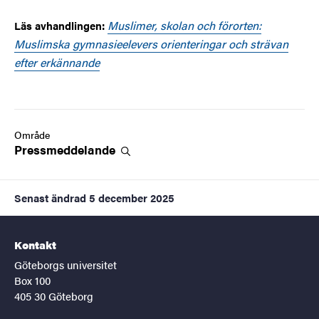
Muslimer, skolan och förorten:
Läs avhandlingen:
Muslimska gymnasieelevers orienteringar och strävan
efter erkännande
Område
Pressmeddelande
Senast ändrad
5 december 2025
Kontakt
Göteborgs universitet
Box 100
405 30 Göteborg