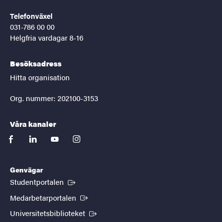
Telefonväxel
031-786 00 00
Helgfria vardagar 8-16
Besöksadress
Hitta organisation
Org. nummer: 202100-3153
Våra kanaler
facebook
linkedin
youtube
instagram
Genvägar
(Extern länk)
Studentportalen
(Extern länk)
Medarbetarportalen
(Extern länk)
Universitetsbiblioteket