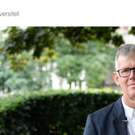
ersitet
ldning
och innovation
tetet