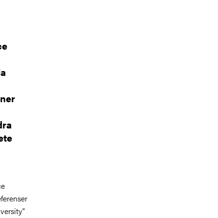
ce
la
oner
dra
ete
ce
eferenser
versity"