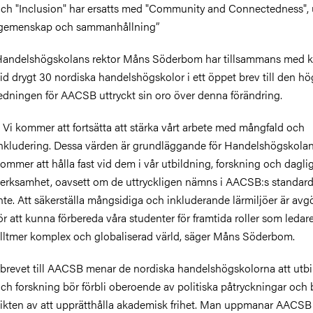
ch "Inclusion" har ersatts med "Community and Connectedness", 
gemenskap och sammanhållning”
andelshögskolans rektor Måns Söderbom har tillsammans med k
id drygt 30 nordiska handelshögskolor i ett öppet brev till den hö
edningen för AACSB uttryckt sin oro över denna förändring.
 Vi kommer att fortsätta att stärka vårt arbete med mångfald och
nkludering. Dessa värden är grundläggande för Handelshögskolan
ommer att hålla fast vid dem i vår utbildning, forskning och dagli
erksamhet, oavsett om de uttryckligen nämns i AACSB:s standarde
nte. Att säkerställa mångsidiga och inkluderande lärmiljöer är av
ör att kunna förbereda våra studenter för framtida roller som ledare
lltmer komplex och globaliserad värld, säger Måns Söderbom.
 brevet till AACSB menar de nordiska handelshögskolorna att utb
ch forskning bör förbli oberoende av politiska påtryckningar och
ikten av att upprätthålla akademisk frihet. Man uppmanar AACSB 