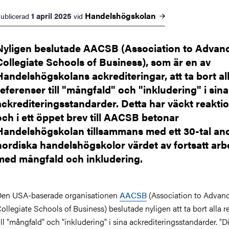
Handelshögskolan
1 april 2025
ublicerad
vid
Nyligen beslutade AACSB (Association to Advan
Collegiate Schools of Business), som är en av
Handelshögskolans ackrediteringar, att ta bort al
referenser till "mångfald" och "inkludering" i sina
ackrediteringsstandarder. Detta har väckt reakti
och i ett öppet brev till AACSB betonar
Handelshögskolan tillsammans med ett 30-tal an
nordiska handelshögskolor värdet av fortsatt arb
med mångfald och inkludering.
en USA-baserade organisationen
AACSB
(Association to Advan
ollegiate Schools of Business) beslutade nyligen att ta bort alla r
ill "mångfald" och "inkludering" i sina ackrediteringsstandarder. "Di