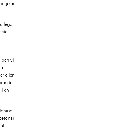
ungefär
ollegor
gsta
 och vi
ga
r eller
görande
 i en
ildning
 betonar
att