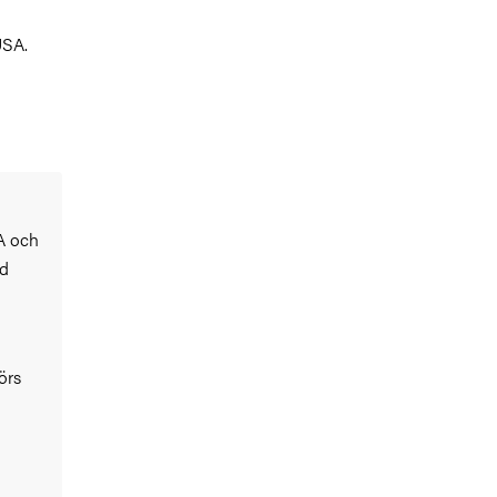
USA.
A och
ad
örs