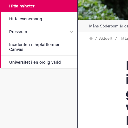
Hitta nyheter
Hitta evenemang
Måns Söderbom är de
Undermeny för Pressrum
Pressrum
Länkstig
Hem
Aktuellt
Hitt
Incidenten i lärplattformen
Canvas
Må
Universitet i en orolig värld