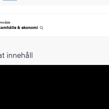
Område
Samhälle &
ekonomi
at innehåll