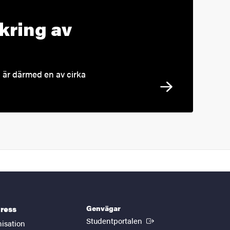
kring av
är därmed en av cirka
Genvägar
ress
(Extern länk)
Studentportalen
nisation