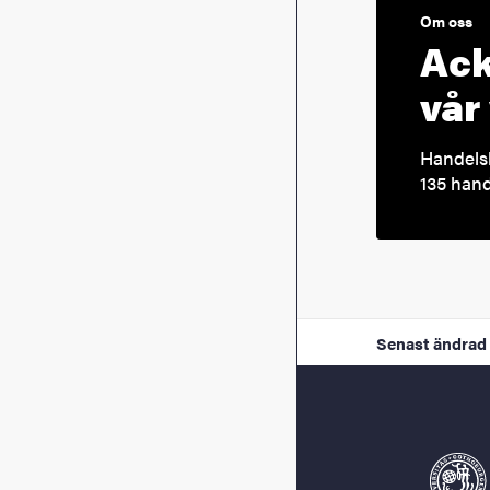
Om oss
Ack
vår
Handels
135 hand
Senast ändrad