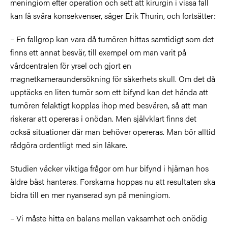
meningiom efter operation och sett att kirurgin i vissa fall
kan få svåra konsekvenser, säger Erik Thurin, och fortsätter:
– En fallgrop kan vara då tumören hittas samtidigt som det
finns ett annat besvär, till exempel om man varit på
vårdcentralen för yrsel och gjort en
magnetkameraundersökning för säkerhets skull. Om det då
upptäcks en liten tumör som ett bifynd kan det hända att
tumören felaktigt kopplas ihop med besvären, så att man
riskerar att opereras i onödan. Men självklart finns det
också situationer där man behöver opereras. Man bör alltid
rådgöra ordentligt med sin läkare.
Studien väcker viktiga frågor om hur bifynd i hjärnan hos
äldre bäst hanteras. Forskarna hoppas nu att resultaten ska
bidra till en mer nyanserad syn på meningiom.
– Vi måste hitta en balans mellan vaksamhet och onödig