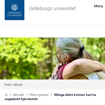
Sökfunktionen
Meny
Göteborgs universitet
Sidfoten
Sök
Kontakta universitetet
Bild
Om webbplatsen
Foto: iStock
Länkstig
Hem
Aktuellt
Hitta nyheter
Många äldre kvinnor kan ha
oupptäckt hjärntumör