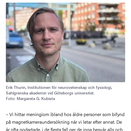
Erik Thurin, Institutionen för neurovetenskap och fysiologi,
Sahlgrenska akademin vid Göteborgs universitet.
Foto: Margareta G. Kubista
– Vi hittar meningiom ibland hos äldre personer som bifynd
på magnetkameraundersökning när vi letar efter annat. De
är ofta godartade, i de flesta fall ger de inga besvär alls och