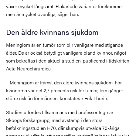
växer mycket långsamt. Elakartade varianter förekommer
men är mycket ovanliga, säger han.
Den äldre kvinnans sjukdom
Meningiom är en tumör som blir vanligare med stigande
ålder. De är också betydligt vanligare bland kvinnor, något
som bekräftas i den aktuella studien, publicerad i tidskriften
Acta Neurochirurgica.
– Meningiom är främst den äldre kvinnans sjukdom. För
kvinnorna var det 2,7 procents risk för tumör, fem gånger
större risk än för männen, konstaterar Erik Thurin.
Studien utfördes tillsammans med professor Ingmar
Skoogs forskargrupp, med avstamp i den stora
befolkningsstudien H70, där slumpvis utvalda 70-åriga
personer bjudits in att genomföra undersökningar, inklusive