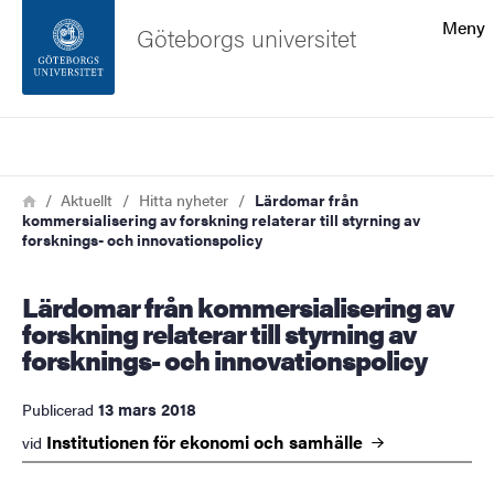
Sökfunktionen
Meny
Göteborgs universitet
Sidfoten
Sök
Kontakta universitetet
Länkstig
Hem
Aktuellt
Hitta nyheter
Lärdomar från
kommersialisering av forskning relaterar till styrning av
Om webbplatsen
forsknings- och innovationspolicy
Lärdomar från kommersialisering av
forskning relaterar till styrning av
forsknings- och innovationspolicy
13 mars 2018
Publicerad
Institutionen för ekonomi och
samhälle
vid