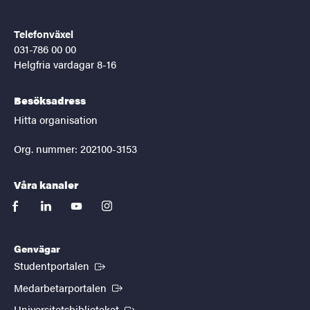
Telefonväxel
031-786 00 00
Helgfria vardagar 8-16
Besöksadress
Hitta organisation
Org. nummer: 202100-3153
Våra kanaler
facebook
linkedin
youtube
instagram
Genvägar
(Extern länk)
Studentportalen
(Extern länk)
Medarbetarportalen
(Extern länk)
Universitetsbiblioteket