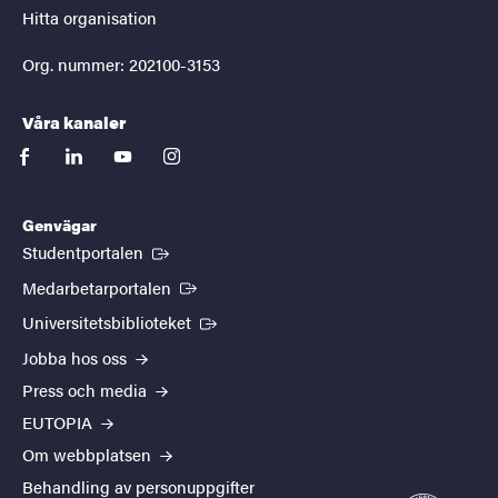
Hitta organisation
Org. nummer: 202100-3153
Våra kanaler
facebook
linkedin
youtube
instagram
Genvägar
(Extern länk)
Studentportalen
(Extern länk)
Medarbetarportalen
(Extern länk)
Universitetsbiblioteket
Jobba hos oss
Press och media
EUTOPIA
Om webbplatsen
Behandling av personuppgifter