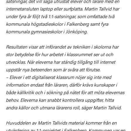
satsningar, det vill säga utrustat elever och lärare med en
internetansluten laptop eller surfplatta. Martin Tallvid har
under fyra år följt två 1:1-satsningar, som omfattade två
kommunala högstadieskolor i Falkenberg samt fyra
kommunala gymnasieskolor i Jönköping.
Resultaten visar att införandet av tekniken i skolorna har
stor betydelse för hur arbetet i klassrummet ser ut och
utvecklas. När eleverna har ständig tillgång till internet
uppstår nya beteenden som är svåra att förutse.
– Elever i ett digitaliserat klassrum nöjer sig inte med
information endast från läraren, därför krävs kunskaper i
både källkritik och i sökning på nätet för att möta elevernas
behov. Eleverna kan snabbt kontrollera uppgifter, hitta
andra källor och utmana lärarens roll, säger Martin Tallvid.
Huvuddelen av Martin Tallvids material kommer från en
utvärdering av 1:1-projektet i Falkenberg. Kommunen var en