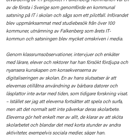
av de första i Sverige som genomförde en kommunal
satsning på IT i skolan och sågs som ett pilotfall. Införandet
blev uppmärksammat med studiebesök från över 100
kommuner, utnämning av Falkenberg som årets IT-
kommun och satsningen blev mycket omskriven i media.
Genom klassrumsobservationer, intervjuer och enkäter
med lärare, elever och rektorer har han försökt fördjupa och
nyansera kunskapen om konsekvenserna av
digitaliseringen av skolan. En av hans slutsatser är att
elevernas otillåtna användning av bärbara datorer och
läsplattor inte avtar med tiden, som tidigare forskning visat.
– Istället ser jag att eleverna fortsätter att spela och surfa,
men att det normalt sett inte påverkar deras skolarbete.
Eleverna gör helt enkelt mer av allt, de klarar av att sköta
skolarbetet och blandar det med korta stunder av andra
aktiviteter, exempelvis sociala medier, säger han.