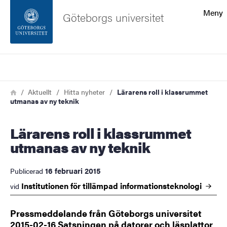
Sökfunktionen
Meny
Göteborgs universitet
Sidfoten
Sök
Kontakta universitetet
Länkstig
Hem
Aktuellt
Hitta nyheter
Lärarens roll i klassrummet
utmanas av ny teknik
Om webbplatsen
Lärarens roll i klassrummet
utmanas av ny teknik
16 februari 2015
Publicerad
Institutionen för tillämpad
informationsteknologi
vid
Pressmeddelande från Göteborgs universitet
2015-02-16 Satsningen på datorer och läsplattor