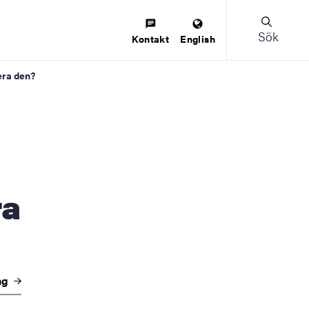
Sök
Kontakt
English
era den?
ra
ng