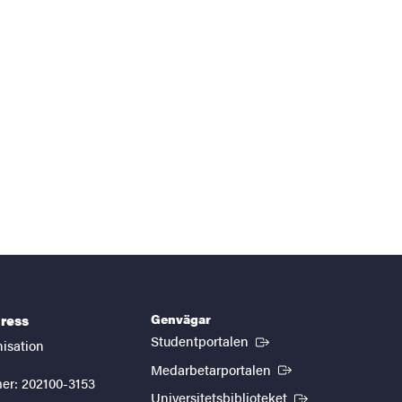
Genvägar
ress
(Extern länk)
Studentportalen
nisation
(Extern länk)
Medarbetarportalen
er: 202100-3153
(Extern länk)
Universitetsbiblioteket