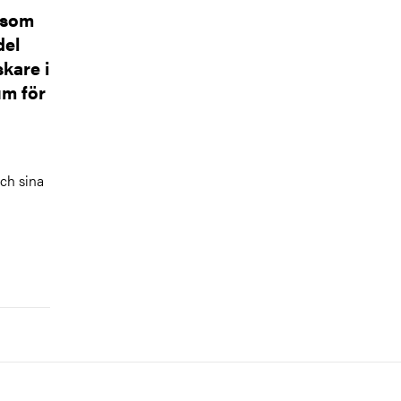
 som
del
kare i
um för
ch sina