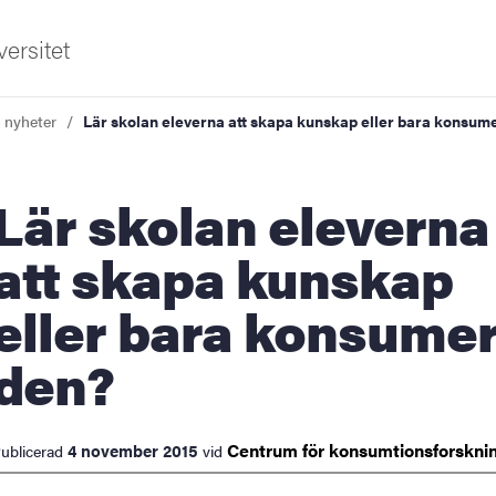
ersitet
a nyheter
Lär skolan eleverna att skapa kunskap eller bara konsum
kolan eleverna
att skapa kunskap
eller bara konsume
ldning
den?
och innovation
tetet
Centrum för
konsumtionsforskni
4 november 2015
ublicerad
vid