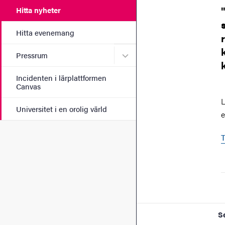
Hitta nyheter
Hitta evenemang
Undermeny för Pressrum
Pressrum
Incidenten i lärplattformen
Canvas
L
Universitet i en orolig värld
e
T
S