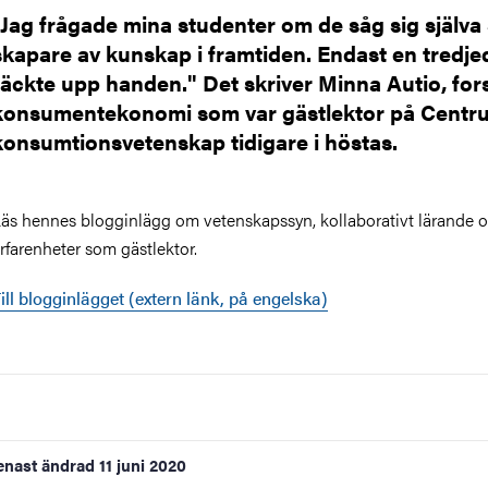
"Jag frågade mina studenter om de såg sig själva
skapare av kunskap i framtiden. Endast en tredje
räckte upp handen." Det skriver Minna Autio, fors
konsumentekonomi som var gästlektor på Centr
konsumtionsvetenskap tidigare i höstas.
äs hennes blogginlägg om vetenskapssyn, kollaborativt lärande o
rfarenheter som gästlektor.
ill blogginlägget (extern länk, på engelska)
enast ändrad
11 juni 2020