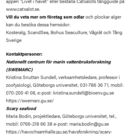
appen "Livet i havet" eller beställa Catxalots tångguide på
www.catxalot.se.
och plockar alger
Vill du veta mer om företag som odlar
kan du besöka dessa hemsidor:
Kosteralg, ScandSea, Bohus Seaculture, Vågrät och Tång
Sverige
Kontaktpersoner:
Nationellt centrum för marin vattenbruksforskning
(SWEMARC)
Kristina Snuttan Sundell, verksamhetsledare, professor i
zoofysiologi, Göteborgs universitet, 031-786 36 71, mobil:
070-200 41 08, e-post: kristina.sundell@bioenv.gu.se
https://swemarc.gu.se/
Scary seafood
Maria Bodin, projektledare, Göteborgs universitet, tel:,
mobil: 0766-218 66 38 e-post: maria.bodin@gu.se
https://havochsamhalle.gu.se/havsforskning/scary-