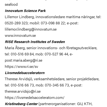
seafood
Innovatum Science Park
Lillemor Lindberg, innovationsledare maritima näringar, tel:
0520-289 323; mobil: 073-098 88 22; e-post:
lillemor.lindberg@innovatum.se
www.innovatum.se
RISE Research Institutes of Sweden
Maria Åberg, senior innovations- och företagsutvecklare,
tel: 010-516 69 84, mob: 070-527 96 44, e-
post:maria.aberg@ri.se
https://www.ri.se/sv
Livsmedelsacceleratorn
Therese Arvidsjö, verksamhetsledare, senior projektledare,
tel: 010-516 66 73, mob: 070-345 66 73, e-post:
therese.arvidsjo@ri.se
https://livsmedelsacceleratorn.com/
(partnerorganisationer: GU, KTH,
Kristineberg Center