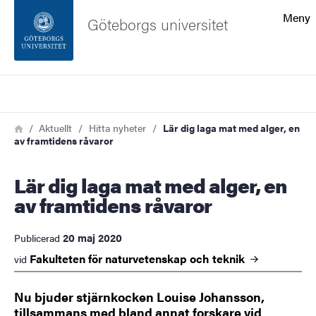
Sökfunktionen
Meny
Göteborgs universitet
Sidfoten
Sök
Kontakta universitetet
Länkstig
Hem
Aktuellt
Hitta nyheter
Lär dig laga mat med alger, en
av framtidens råvaror
Om webbplatsen
Lär dig laga mat med alger, en
av framtidens råvaror
20 maj 2020
Publicerad
Fakulteten för naturvetenskap och
teknik
vid
Nu bjuder stjärnkocken Louise Johansson,
tillsammans med bland annat forskare vid