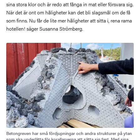
sina stora klor och är redo att fånga in mat eller försvara sig.
När det är ont om håligheter kan det bli slagsmål om de få
som finns. Nu får de lite mer håligheter att sitta i, rena rama
hotellen! säger Susanna Strömberg.
Bild
Betongreven har små fördjupningar och andra strukturer på ytan
som ska underlätta för korallarverna att sätta sig fast. Med sina