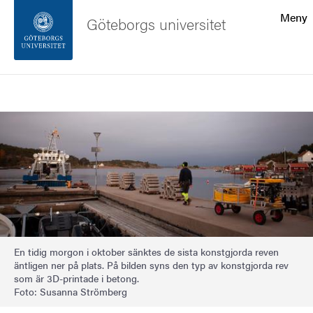
Sökfunktionen
Meny
Göteborgs universitet
Sidfoten
Sök
Kontakta universitetet
Bild
Om webbplatsen
En tidig morgon i oktober sänktes de sista konstgjorda reven
äntligen ner på plats. På bilden syns den typ av konstgjorda rev
som är 3D-printade i betong.
Foto: Susanna Strömberg