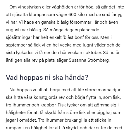
– Om vindstyrkan eller våghöjden är för hög, så går det inte
att sjösätta klumpar som väger 600 kilo med de små fartyg
vi har. Vi hade en ganska blåsig försommar i år och även
augusti var blåsig. Så många dagars planerade
sjösättningar har helt enkelt 'blåst bort' för oss. Men i
september så fick vi en hel vecka med lugnt väder och de
sista lyckades vi få ner den här veckan i oktober. Så nu är
äntligen alla rev på plats, säger Susanna Strömberg.
Vad hoppas ni ska hända?
– Nu hoppas vi till att börja med att lite större marina djur
ska hitta våra konstgjorda rev och börja flytta in, som fisk,
trollhummer och krabbor. Fisk tycker om att gömma sig i
håligheter för att få skydd från större fisk eller pigghaj som
jagar i området. Trollhummer brukar gilla att sticka in
rumpan i en hålighet för att få skydd, och där sitter de med