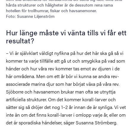
hårda strukturer och håligheter är de dessutom rena rama
hotellen för trollhumrar, fiskar och havsanemoner.
Foto: Susanne Liljenström
Hur länge måste vi vänta tills vi får ett
resultat?
– Vi är självklart väldigt nyfikna på hur det här ska gå så vi
kommer ta varje tillfälle att gå ut och smygkika på vad som
händer och hur våra rev kommer tas emot av djuren i de
här områdena. Men om ett år bör vi kunna se andra rev-
associerade marina djur som har börjat växa på våra rev.
Sjöborre och havsanemon brukar man ofta se utnyttja
artificiella strukturer. Om det kommer korall-larver och
sätter sig så dröjer det nog 1–2 år innan de är synliga. Vi vet
inte än om det finns korall-larver i omlopp varje år, eller om
det är sporadiska händelser, säger Susanna Strömberg.