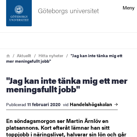
Sökfunktionen
Meny
Göteborgs universitet
Sidfoten
Sök
Kontakta universitetet
Länkstig
Hem
Aktuellt
Hitta nyheter
"Jag kan inte tänka mig ett
mer meningsfullt jobb"
Om webbplatsen
"Jag kan inte tänka mig ett mer
meningsfullt jobb"
Handelshögskolan
11 februari 2020
Publicerad
vid
En söndagsmorgon ser Martin Ärnlöv en
platsannons. Kort efteråt lämnar han sitt
toppjobb i näringslivet, halverar sin lön och går