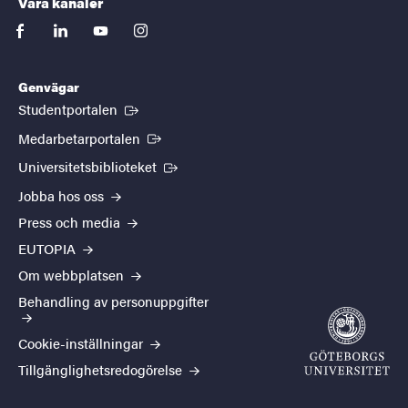
Våra kanaler
facebook
linkedin
youtube
instagram
Genvägar
(Extern länk)
Studentportalen
(Extern länk)
Medarbetarportalen
(Extern länk)
Universitetsbiblioteket
Jobba hos oss
Press och media
EUTOPIA
Om webbplatsen
Behandling av personuppgifter
Cookie-inställningar
Tillgänglighetsredogörelse