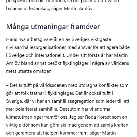
perspektiv och blir utbrända, så det gäller att utöva ett
balanserat ledarskap, säger Martin Ärnlöv.
Många utmaningar framöver
Hans nya arbetsgivare är en av Sveriges viktigaste
civilsamhällesorganisationer, med ansvar för att agera både
i Sverige och internationellt. Under sitt första år har Martin
Ärnlöv bland annat besökt flyktingläger i några av världens
mest utsatta områden.
– Det är tufft på världsscenen med utdragna konflikter som
gör att folk fastnar i flyktingläger. Det är också tufft i
Sverige, där vi har en samhällssegregation som leder till ett
mer polariserat samhälle. Dessutom har vi enorma
klimatutmaningar framför oss. Jag ser Röda Korset som en
viktig aktör som kan göra skillnad genom att samla kraften
och garantera att hjälpen kommer fram, säger Martin