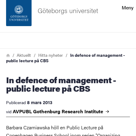
Sökfunktionen
Meny
Göteborgs universitet
Sidfoten
Sök
Kontakta universitetet
Länkstig
Hem
Aktuellt
Hitta nyheter
In defence of management -
public lecture på CBS
Om webbplatsen
In defence of management -
public lecture på CBS
8 mars 2013
Publicerad
AVPUBL Gothenburg Research
Institute
vid
Barbara Czarniawska höll en Public Lecture på
Copenhagen Business School inom serien "Organizing