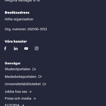
Besöksadress
Hitta organisation
Org. nummer: 202100-3153
Våra kanaler
facebook
linkedin
youtube
instagram
Genvägar
(Extern länk)
Studentportalen
(Extern länk)
Medarbetarportalen
(Extern länk)
Universitetsbiblioteket
Jobba hos oss
Press och media
EUTOPIA