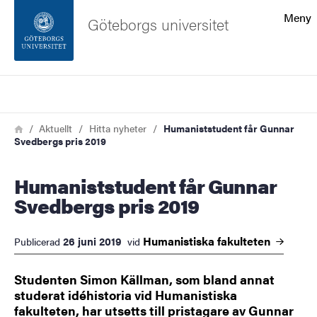
Sökfunktionen
Meny
Göteborgs universitet
Sidfoten
Sök
Kontakta universitetet
Länkstig
Hem
Aktuellt
Hitta nyheter
Humaniststudent får Gunnar
Svedbergs pris 2019
Om webbplatsen
Humaniststudent får Gunnar
Svedbergs pris 2019
Humanistiska
fakulteten
26 juni 2019
Publicerad
vid
Studenten Simon Källman, som bland annat
studerat idéhistoria vid Humanistiska
fakulteten, har utsetts till pristagare av Gunnar