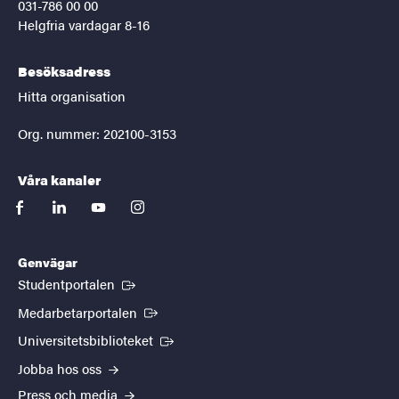
031-786 00 00
Helgfria vardagar 8-16
Besöksadress
Hitta organisation
Org. nummer: 202100-3153
Våra kanaler
facebook
linkedin
youtube
instagram
Genvägar
(Extern länk)
Studentportalen
(Extern länk)
Medarbetarportalen
(Extern länk)
Universitetsbiblioteket
Jobba hos oss
Press och media