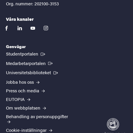
Org. nummer: 202100-3153
Våra kanaler
facebook
linkedin
youtube
instagram
Genvägar
(Extern länk)
Studentportalen
(Extern länk)
Medarbetarportalen
(Extern länk)
Universitetsbiblioteket
Jobba hos oss
Press och media
EUTOPIA
Om webbplatsen
Behandling av personuppgifter
Cookie-inställningar