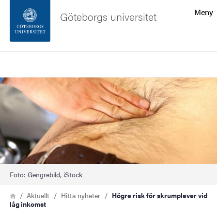
Sökfunktionen
Meny
Göteborgs universitet
Sidfoten
Sök
Kontakta universitetet
Bild
Om webbplatsen
Foto: Gengrebild, iStock
Länkstig
Hem
Aktuellt
Hitta nyheter
Högre risk för skrumplever vid
låg inkomst