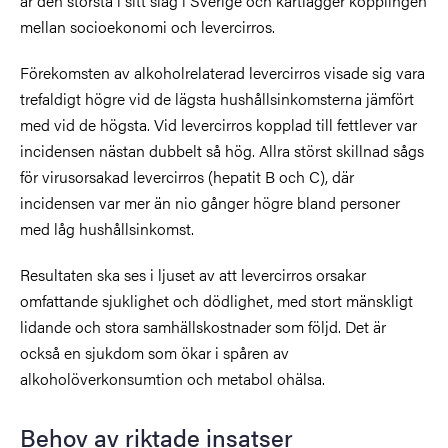
är den största i sitt slag i Sverige och kartlägger kopplingen
mellan socioekonomi och levercirros.
Förekomsten av alkoholrelaterad levercirros visade sig vara
trefaldigt högre vid de lägsta hushållsinkomsterna jämfört
med vid de högsta. Vid levercirros kopplad till fettlever var
incidensen nästan dubbelt så hög. Allra störst skillnad sågs
för virusorsakad levercirros (hepatit B och C), där
incidensen var mer än nio gånger högre bland personer
med låg hushållsinkomst.
Resultaten ska ses i ljuset av att levercirros orsakar
omfattande sjuklighet och dödlighet, med stort mänskligt
lidande och stora samhällskostnader som följd. Det är
också en sjukdom som ökar i spåren av
alkoholöverkonsumtion och metabol ohälsa.
Behov av riktade insatser