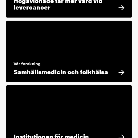
Högavlönade får mer vård vid
levercancer
Vår forskning
Samhällsmedicin och folkhälsa
Institutionen för medicin