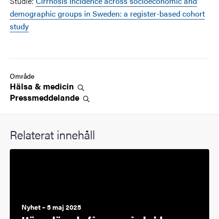
Studie:
Cirrhosis incidence across socioeconomic and
demographic groups in Sweden: a register-based cohort
study
Område
Hälsa &
medicin
Pressmeddelande
Relaterat innehåll
Nyhet – 5 maj 2025