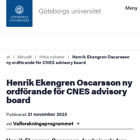
Sökfunktionen
Meny
Göteborgs universitet
Sidfoten
Sök
Kontakta universitetet
Länkstig
Hem
Aktuellt
Hitta nyheter
Henrik Ekengren Oscarsson
ny ordförande för CNES advisory board
Om webbplatsen
Henrik Ekengren Oscarsson ny
ordförande för CNES advisory
board
21 november 2023
Publicerad
Valforskningsprogrammet
vid