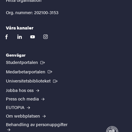
Org. nummer: 202100-3153
Våra kanaler
facebook
linkedin
youtube
instagram
Genvägar
(Extern länk)
Studentportalen
(Extern länk)
Medarbetarportalen
(Extern länk)
Universitetsbiblioteket
Jobba hos oss
Press och media
EUTOPIA
Om webbplatsen
Behandling av personuppgifter