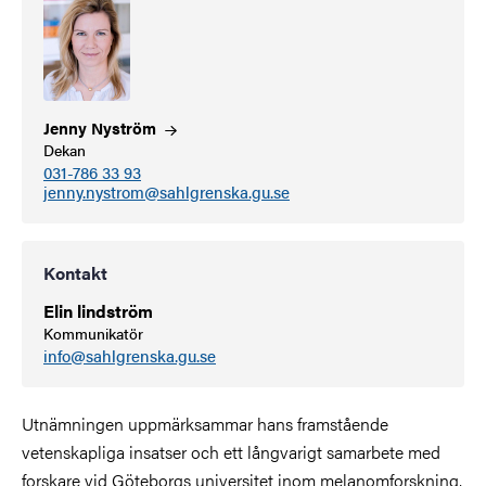
Jenny
Nyström
Dekan
031-786 33 93
jenny.nystrom@sahlgrenska.gu.se
Kontakt
Elin lindström
Kommunikatör
info@sahlgrenska.gu.se
Utnämningen uppmärksammar hans framstående
vetenskapliga insatser och ett långvarigt samarbete med
forskare vid Göteborgs universitet inom melanomforskning,