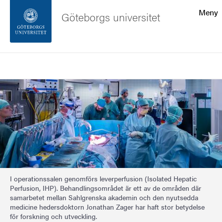
Sökfunktionen
Meny
Göteborgs universitet
Sidfoten
Sök
Kontakta universitetet
Bild
Om webbplatsen
I operationssalen genomförs leverperfusion (Isolated Hepatic
Perfusion, IHP). Behandlingsområdet är ett av de områden där
samarbetet mellan Sahlgrenska akademin och den nyutsedda
medicine hedersdoktorn Jonathan Zager har haft stor betydelse
för forskning och utveckling.