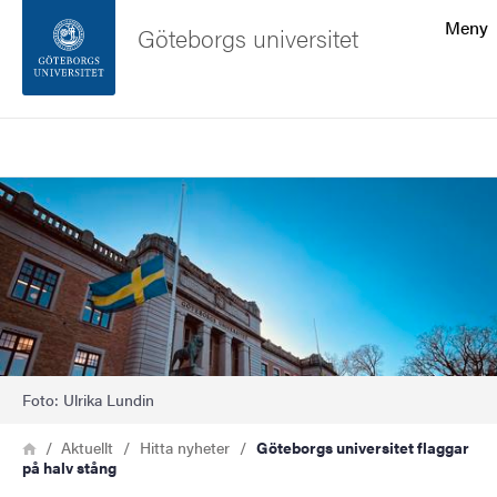
Sökfunktionen
Meny
Göteborgs universitet
Sidfoten
Sök
Kontakta universitetet
Bild
Om webbplatsen
Foto: Ulrika Lundin
Länkstig
Hem
Aktuellt
Hitta nyheter
Göteborgs universitet flaggar
på halv stång