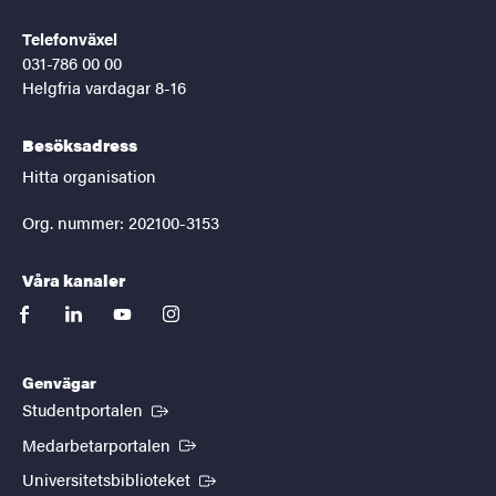
Telefonväxel
031-786 00 00
Helgfria vardagar 8-16
Besöksadress
Hitta organisation
Org. nummer: 202100-3153
Våra kanaler
facebook
linkedin
youtube
instagram
Genvägar
(Extern länk)
Studentportalen
(Extern länk)
Medarbetarportalen
(Extern länk)
Universitetsbiblioteket