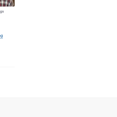
rgs
ng