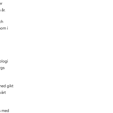
er
 år.
ch
som i
ologi
rgs
 med gikt
värt
ns med