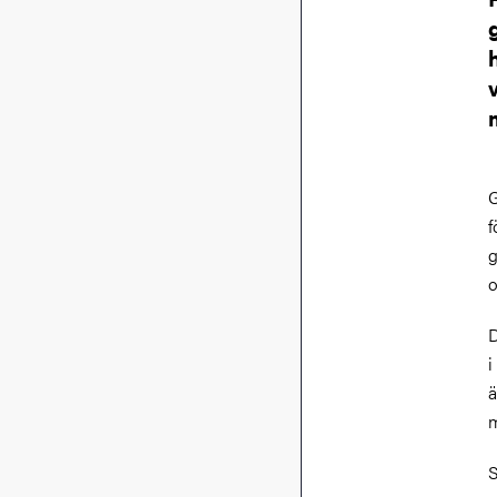
G
f
g
o
D
i
ä
m
S