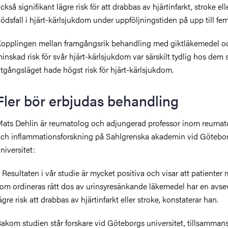
ckså signifikant lägre risk för att drabbas av hjärtinfarkt, stroke ell
ödsfall i hjärt-kärlsjukdom under uppföljningstiden på upp till fem
opplingen mellan framgångsrik behandling med giktläkemedel o
inskad risk för svår hjärt-kärlsjukdom var särskilt tydlig hos dem 
tgångsläget hade högst risk för hjärt-kärlsjukdom.
Fler bör erbjudas behandling
ats Dehlin är reumatolog och adjungerad professor inom reumat
ch inflammationsforskning på Sahlgrenska akademin vid Götebo
niversitet:
 Resultaten i vår studie är mycket positiva och visar att patienter
om ordineras rätt dos av urinsyresänkande läkemedel har en avse
ägre risk att drabbas av hjärtinfarkt eller stroke, konstaterar han.
akom studien står forskare vid Göteborgs universitet, tillsamma