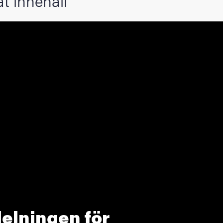
at innehåll
elningen för