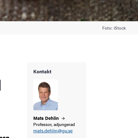
Foto: iStock
Kontakt
d
Mats
Dehlin
Professor, adjungerad
mats.dehlin@gu.se
men