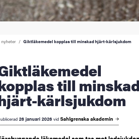
a nyheter
Giktläkemedel kopplas till minskad hjärt-kärlsjukdom
ktläkemedel
kopplas till minska
hjärt-kärlsjukdom
Sahlgrenska
akademin
26 januari 2026
ublicerad
vid
Förebyggande läkemedel som tas mot ledsjukdo