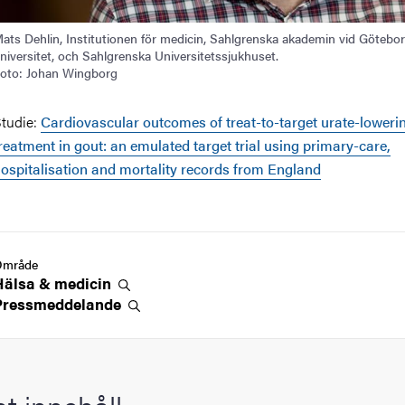
ats Dehlin, Institutionen för medicin, Sahlgrenska akademin vid Götebo
niversitet, och Sahlgrenska Universitetssjukhuset.
oto: Johan Wingborg
tudie:
Cardiovascular outcomes of treat-to-target urate-loweri
reatment in gout: an emulated target trial using primary-care,
ospitalisation and mortality records from England
Område
Hälsa &
medicin
Pressmeddelande