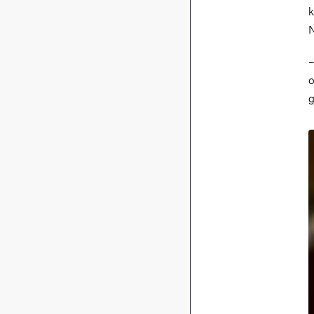
k
N
–
o
g