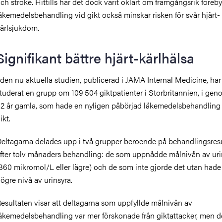
ch stroke. Hittills har det dock varit oklart om framgångsrik före
äkemedelsbehandling vid gikt också minskar risken för svår hjärt-
ärlsjukdom.
Signifikant bättre hjärt-kärlhälsa
 den nu aktuella studien, publicerad i JAMA Internal Medicine, har
tuderat en grupp om 109 504 giktpatienter i Storbritannien, i gen
2 år gamla, som hade en nyligen påbörjad läkemedelsbehandling
ikt.
eltagarna delades upp i två grupper beroende på behandlingsresu
fter tolv månaders behandling: de som uppnådde målnivån av uri
360 mikromol/L eller lägre) och de som inte gjorde det utan hade
ögre nivå av urinsyra.
esultaten visar att deltagarna som uppfyllde målnivån av
äkemedelsbehandling var mer förskonade från giktattacker, men 