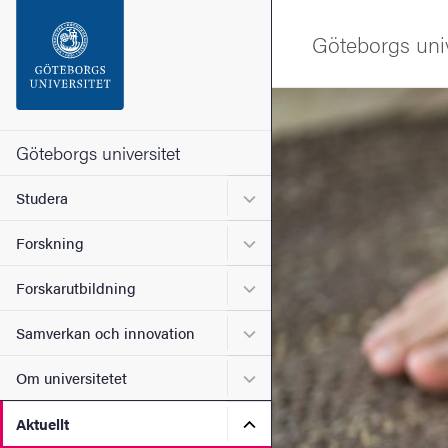
Sökfunktionen
Göteborgs univ
Sidfoten
Bild
Kontakta universitetet
Göteborgs universitet
Undermeny för Studera
Studera
Om webbplatsen
Undermeny för Forskning
Forskning
Undermeny för Forskarutbi
Forskarutbildning
Undermeny för Samverkan 
Samverkan och innovation
Undermeny för Om universi
Om universitetet
Undermeny för Aktuellt
Aktuellt