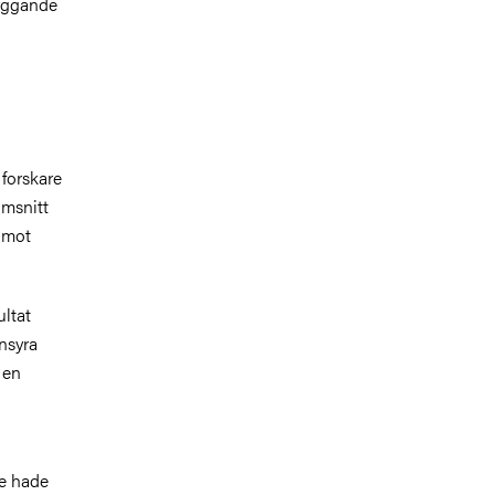
byggande
 forskare
omsnitt
 mot
ltat
nsyra
 en
de hade