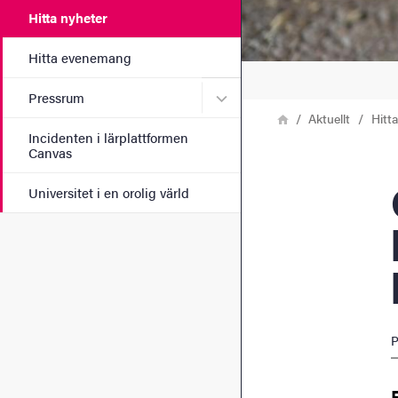
Hitta nyheter
Hitta evenemang
Undermeny för Pressrum
Pressrum
Länkstig
Hem
Aktuellt
Hitt
Incidenten i lärplattformen
Canvas
Gi
Universitet i en orolig värld
P