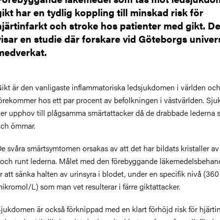
gikt har en tydlig koppling till minskad risk för
hjärtinfarkt och stroke hos patienter med gikt. De
visar en studie där forskare vid Göteborgs univers
medverkat.
ikt är den vanligaste inflammatoriska ledsjukdomen i världen oc
örekommer hos ett par procent av befolkningen i västvärlden. S
er upphov till plågsamma smärtattacker då de drabbade lederna s
ch ömmar.
e svåra smärtsymtomen orsakas av att det har bildats kristaller av
 och runt lederna. Målet med den förebyggande läkemedelsbehan
r att sänka halten av urinsyra i blodet, under en specifik nivå (360
ikromol/L) som man vet resulterar i färre giktattacker.
jukdomen är också förknippad med en klart förhöjd risk för hjärtin