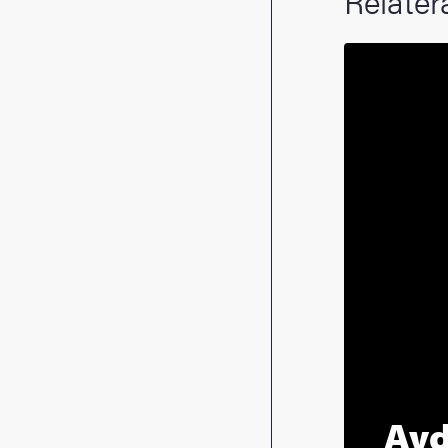
Relater
Avd