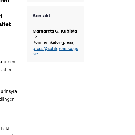
t
Kontakt
itet
Margareta G.
Kubista
Kommunikatör (press)
press@sahlgrenska.gu
h
.se
jukdomen
väller
 urinsyra
dlingen
farkt