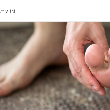
ersitet
ldning
och innovation
tetet