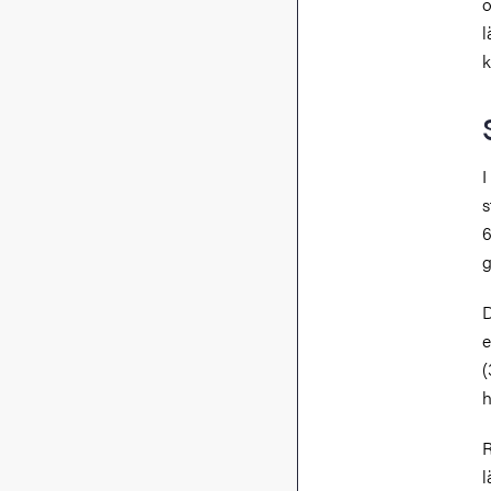
o
l
k
I
s
6
g
D
e
(
h
R
l