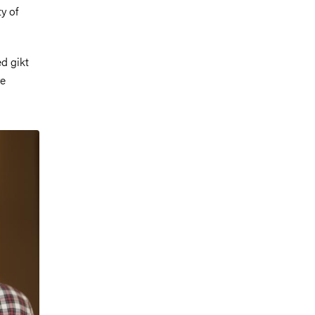
ty of
ed gikt
re