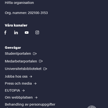
Hitta organisation
Org. nummer: 202100-3153
Våra kanaler
facebook
linkedin
youtube
instagram
Genvägar
(Extern länk)
Studentportalen
(Extern länk)
Medarbetarportalen
(Extern länk)
Universitetsbiblioteket
Jobba hos oss
Press och media
EUTOPIA
Om webbplatsen
Behandling av personuppgifter