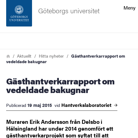
Sökfunktionen
Meny
Göteborgs universitet
Sidfoten
Sök
Kontakta universitetet
Länkstig
Hem
Aktuellt
Hitta nyheter
Gästhantverkarrapport om
vedeldade bakugnar
Om webbplatsen
Gästhantverkarrapport om
vedeldade bakugnar
Hantverkslaboratoriet
19 maj 2015
Publicerad
vid
Muraren Erik Andersson från Delsbo i
Hälsingland har under 2014 genomfört ett
gästhantverkarprojekt som syftat till att