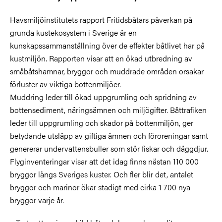
Havsmiljöinstitutets rapport Fritidsbåtars påverkan på
grunda kustekosystem i Sverige är en
kunskapssammanställning över de effekter båtlivet har på
kustmiljön. Rapporten visar att en ökad utbredning av
småbåtshamnar, bryggor och muddrade områden orsakar
förluster av viktiga bottenmiljöer.
Muddring leder till ökad uppgrumling och spridning av
bottensediment, näringsämnen och miljögifter. Båttrafiken
leder till uppgrumling och skador på bottenmiljön, ger
betydande utsläpp av giftiga ämnen och föroreningar samt
genererar undervattensbuller som stör fiskar och däggdjur.
Flyginventeringar visar att det idag finns nästan 110 000
bryggor längs Sveriges kuster. Och fler blir det, antalet
bryggor och marinor ökar stadigt med cirka 1 700 nya
bryggor varje år.