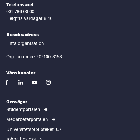
Telefonväxel
031-786 00 00
Helgfria vardagar 8-16
Besöksadress
Hitta organisation
Org. nummer: 202100-3153
Våra kanaler
facebook
linkedin
youtube
instagram
Genvägar
(Extern länk)
Studentportalen
(Extern länk)
Medarbetarportalen
(Extern länk)
Universitetsbiblioteket
Jobba hos oss