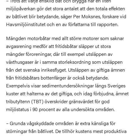
– Trots att varje enskild båt och brygga har en liten
miljöpåverkan gör det stora antalet att den totala effekten
av båtlivet blir betydande, säger Per Moksnes, forskare vid
Havsmiljöinstitutet och en av författarna till rapporten.
Mängden motorbåtar med allt större motorer som saknar
avgasrening medför att fritidsbåtar släpper ut stora
mängder föroreningar, där till exempel utsläppen av
växthusgaser är i samma storleksordning som utsläppen
från det svenska inrikesflyget. Utsläppen av giftiga ämnen
från fritidsbåtars bottenfärger är också betydande.
Exempelvis visar sedimentundersökningar längs Sveriges
kuster att halterna av det giftiga, och idag förbjudna, ämnet
tributyltenn (TBT) överskrider gränsvärdet för god
miljöstatus i 90 procent av alla undersökta områden.
– Grunda vågskyddade områden är extra känsliga för
störningar från båtlivet. De tillhör kustens mest produktiva