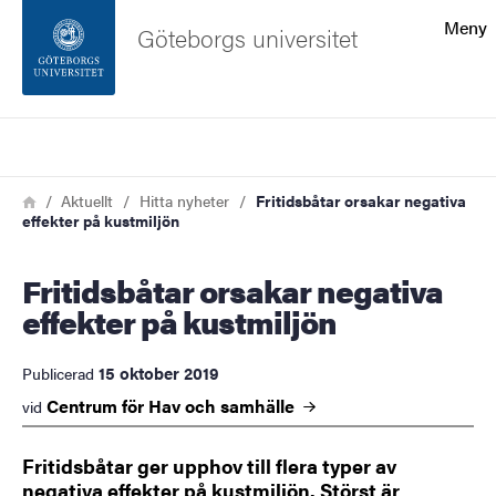
Sökfunktionen
Meny
Göteborgs universitet
Sidfoten
Sök
Kontakta universitetet
Länkstig
Hem
Aktuellt
Hitta nyheter
Fritidsbåtar orsakar negativa
effekter på kustmiljön
Om webbplatsen
Fritidsbåtar orsakar negativa
effekter på kustmiljön
15 oktober 2019
Publicerad
Centrum för Hav och
samhälle
vid
Fritidsbåtar ger upphov till flera typer av
negativa effekter på kustmiljön. Störst är