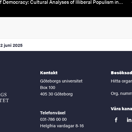
f Democracy: Cultural Analyses of Illiberal Populism in…
2 juni 2025
Kontakt
Besöksad
Göteborgs universitet
Hitta orga
Box 100
Org. numm
405 30 Göteborg
Våra kana
Telefonväxel
031-786 00 00
facebook
lin
Helgfria vardagar 8-16