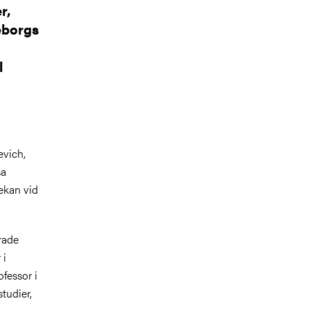
r,
eborgs
l
evich,
sa
dekan vid
rade
 i
fessor i
tudier,