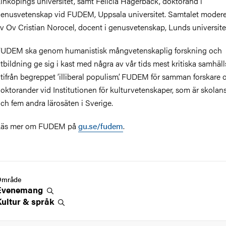
inköpings universitet, samt Felicia Hägerbäck, doktorand i
enusvetenskap vid FUDEM, Uppsala universitet. Samtalet moder
v Ov Cristian Norocel, docent i genusvetenskap, Lunds universite
UDEM ska genom humanistisk mångvetenskaplig forskning och
tbildning ge sig i kast med några av vår tids mest kritiska samhäll
tifrån begreppet ’illiberal populism’. FUDEM för samman forskare 
oktorander vid Institutionen för kulturvetenskaper, som är skolans
ch fem andra lärosäten i Sverige.
Läs mer om FUDEM på
gu.se/fudem
.
Område
Evenemang
Kultur &
språk