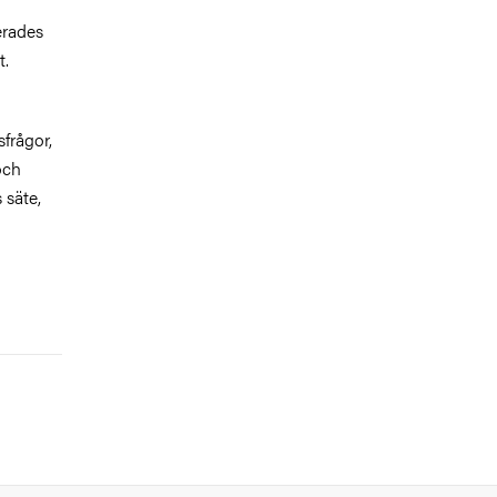
erades
t.
sfrågor,
och
 säte,