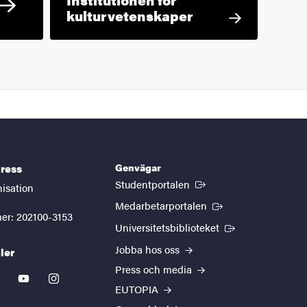
kulturvetenskaper
Genvägar
ress
(Extern länk)
Studentportalen
nisation
(Extern länk)
Medarbetarportalen
er: 202100-3153
(Extern länk)
Universitetsbiblioteket
Jobba hos oss
ler
Press och media
kedin
youtube
instagram
EUTOPIA