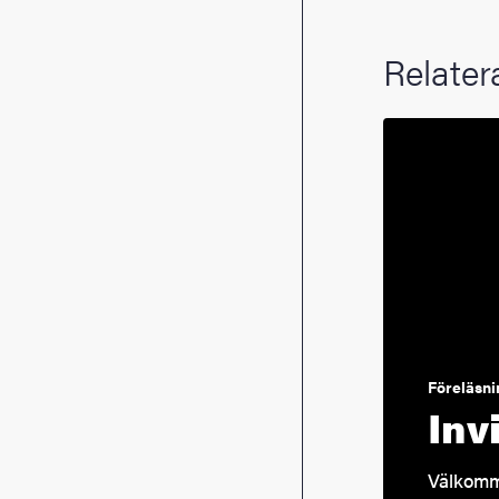
Relater
Föreläsni
Inv
Välkomme