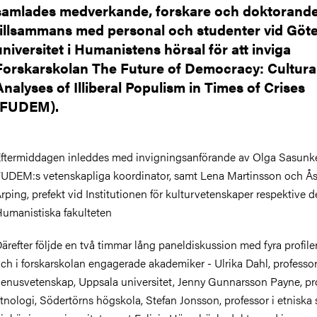
samlades medverkande, forskare och doktorande
tillsammans med personal och studenter vid Göt
universitet i Humanistens hörsal för att inviga
Forskarskolan The Future of Democracy: Cultura
Analyses of Illiberal Populism in Times of Crises
(FUDEM).
ftermiddagen inleddes med invigningsanförande av Olga Sasunk
UDEM:s vetenskapliga koordinator, samt Lena Martinsson och Å
rping, prefekt vid Institutionen för kulturvetenskaper respektive 
umanistiska fakulteten
ärefter följde en två timmar lång paneldiskussion med fyra profile
ch i forskarskolan engagerade akademiker -
Ulrika Dahl, professor
enusvetenskap, Uppsala universitet, Jenny Gunnarsson Payne, pro
tnologi, Södertörns högskola, Stefan Jonsson, professor i etniska s