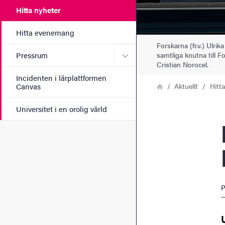
Hitta nyheter
Hitta evenemang
Forskarna (fr.v.) Ulr
Undermeny för Pressrum
samtliga knutna till 
Pressrum
Cristian Norocel.
Incidenten i lärplattformen
Länkstig
Hem
Aktuellt
Hitt
Canvas
Universitet i en orolig värld
For
P