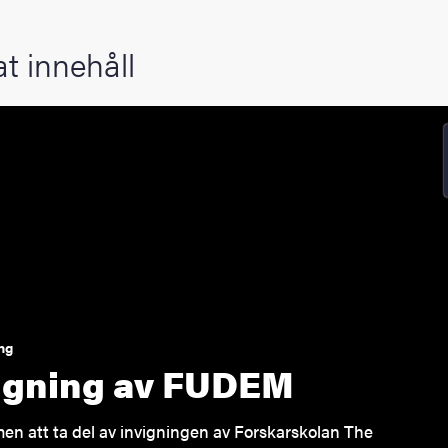
at innehåll
ng
igning av FUDEM
n att ta del av invigningen av Forskarskolan The