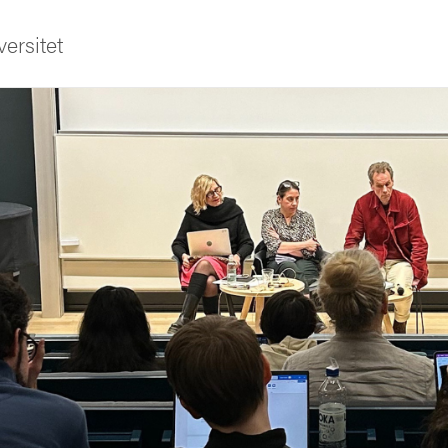
ersitet
ldning
och innovation
tetet