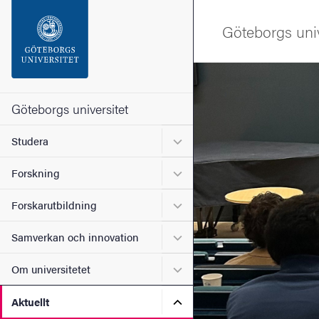
Sökfunktionen
Göteborgs univ
Sidfoten
Bild
Kontakta universitetet
Göteborgs universitet
Undermeny för Studera
Studera
Om webbplatsen
Undermeny för Forskning
Forskning
Undermeny för Forskarutbi
Forskarutbildning
Undermeny för Samverkan 
Samverkan och innovation
Undermeny för Om universi
Om universitetet
Undermeny för Aktuellt
Aktuellt