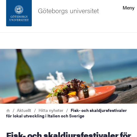
Sökfunktionen
Meny
Göteborgs universitet
Sidfoten
Sök
Kontakta universitetet
Bild
Om webbplatsen
Länkstig
Hem
Aktuellt
Hitta nyheter
Fisk- och skaldjursfestivaler
för lokal utveckling i Italien och Sverige
Fisk- och skaldjursfestivaler för