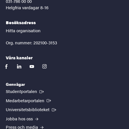
031-786 00 00
Helgfria vardagar 8-16
Besöksadress
Hitta organisation
Org. nummer: 202100-3153
Våra kanaler
facebook
linkedin
youtube
instagram
Genvägar
(Extern länk)
Studentportalen
(Extern länk)
Medarbetarportalen
(Extern länk)
Universitetsbiblioteket
Jobba hos oss
Press och media