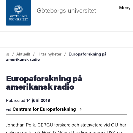
Sökfunktionen
Meny
Göteborgs universitet
Sidfoten
Sök
Kontakta universitetet
Länkstig
Hem
Aktuellt
Hitta nyheter
Europaforskning på
amerikansk radio
Om webbplatsen
Europaforskning på
amerikansk radio
14 juni 2018
Publicerad
Centrum för
Europaforskning
vid
Jonathan Polk, CERGU forskare och statsvetare vid GU, har
nyligen pratat på
Here & Now
, ett radioprogram i USA co-