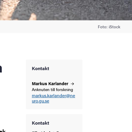
Foto: iStock
Kontakt
Markus
Karlander
Anknuten till forskning
markus.karlander@ne
uro.gu.se
Kontakt
isk