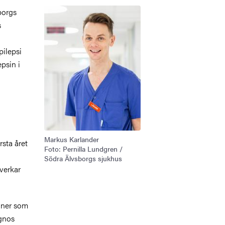
Bild
borgs
s
pilepsi
epsin i
Markus Karlander
rsta året
Foto: Pernilla Lundgren /
Södra Älvsborgs sjukhus
åverkar
soner som
agnos