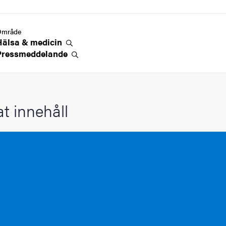
Område
Hälsa &
medicin
Pressmeddelande
at innehåll