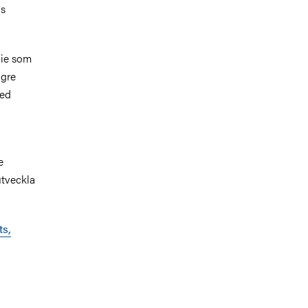
us
die som
ögre
med
e
utveckla
ts,