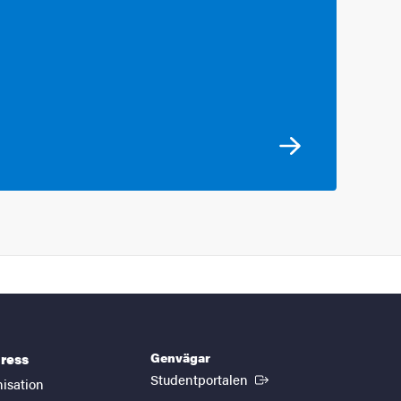
Genvägar
ress
(Extern länk)
Studentportalen
nisation