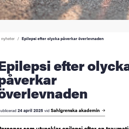
a nyheter
Epilepsi efter olycka påverkar överlevnaden
psi efter olycka
påverkar
överlevnaden
Sahlgrenska
akademin
24 april 2025
ublicerad
vid
Personer som utvecklar epilepsi efter en traumat