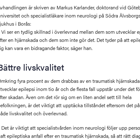
vhandlingen är skriven av Markus Karlander, doktorand vid Göte
niversitet och specialistläkare inom neurologi på Södra Älvsborg
jukhus i Borås:
 Vi ser en tydlig skillnad i
ö
verlevnad mellan dem som utvecklar e
fter en hj
ä
rnskada och dem som inte g
ö
r det. Det tyder p
å
att epil
ig kan vara en bidragande faktor, s
ä
ger han.
Bättre livskvalitet
mkring fyra procent av dem drabbas av en traumatisk hjärnskada
tvecklar epilepsi inom tio år och de flesta fall uppstår under det fö
fter skadan. Även om det rör sig om en liten andel sett till hela
efolkningen, är det viktigt att upptäcka tillståndet eftersom det p
åde livskvalitet och överlevnad.
 Det är viktigt att specialistvården inom neurologi följer upp per
aft epileptiska anfall efter en traumatisk hjärnskada, så att rätt di