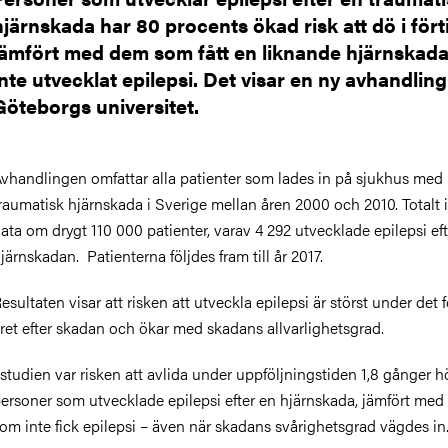
hjärnskada har 80 procents ökad risk att dö i fört
jämfört med dem som fått en liknande hjärnskad
inte utvecklat epilepsi. Det visar en ny avhandling
Göteborgs universitet.
vhandlingen omfattar alla patienter som lades in på sjukhus med
raumatisk hjärnskada i Sverige mellan åren 2000 och 2010. Totalt 
ata om drygt 110 000 patienter, varav 4 292 utvecklade epilepsi eft
järnskadan.
Patienterna följdes fram till år 2017.
esultaten visar att risken att utveckla epilepsi
ä
r st
ö
rst under det f
ret efter skadan och
ö
kar med skadans allvarlighetsgrad.
 studien var risken att avlida under uppföljningstiden 1,8 gånger 
ersoner som utvecklade epilepsi efter en hjärnskada, jämfört me
om inte fick epilepsi – även när skadans svårighetsgrad vägdes in