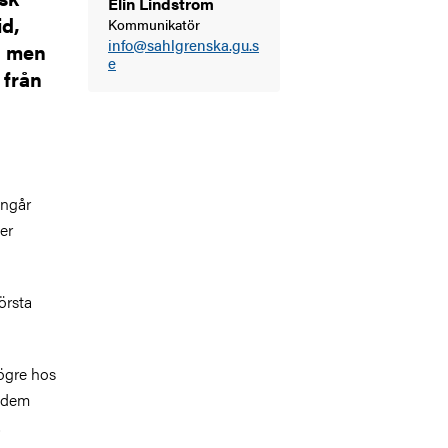
Elin Lindström
id,
Kommunikatör
info@sahlgrenska.gu.s
a men
e
 från
ingår
er
ö
rsta
högre hos
d dem
.