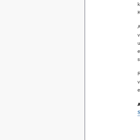
k
K
A
v
u
e
s
R
v
e
A
S