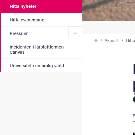
Hitta nyheter
Hitta evenemang
Undermeny för Pressrum
Pressrum
Länkstig
Hem
Aktuellt
Hitt
Incidenten i lärplattformen
Canvas
Epile
Universitet i en orolig värld
P