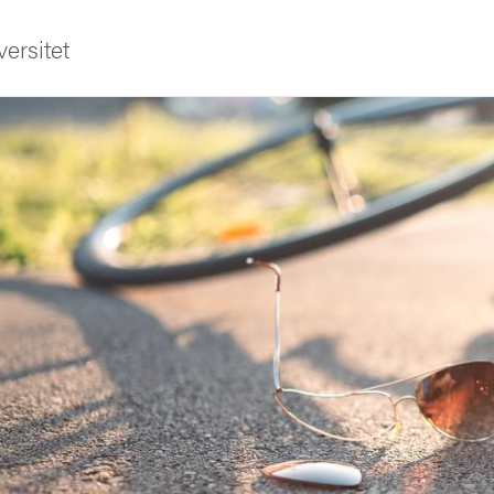
ersitet
ldning
och innovation
tetet