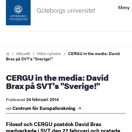
Sökfunktionen
Meny
Göteborgs universitet
Sidfoten
Sök
Kontakta universitetet
Länkstig
Hem
Aktuellt
Hitta nyheter
CERGU in the media: David
Brax på SVT's "Sverige!"
Om webbplatsen
CERGU in the media: David
Brax på SVT's "Sverige!"
24 februari 2014
Publicerad
Centrum för
Europaforskning
vid
Filosof och CERGU postdok David Brax
medverkade i SVT den 22 februari och pratade