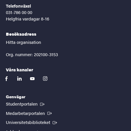
Telefonväxel
031-786 00 00
Helgfria vardagar 8-16
Besöksadress
Hitta organisation
Org. nummer: 202100-3153
Våra kanaler
facebook
linkedin
youtube
instagram
Genvägar
(Extern länk)
Studentportalen
(Extern länk)
Medarbetarportalen
(Extern länk)
Universitetsbiblioteket