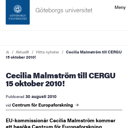
Sökfunktionen
Meny
Göteborgs universitet
Sidfoten
Sök
Kontakta universitetet
Länkstig
Hem
Aktuellt
Hitta nyheter
Cecilia Malmström till CERGU
15 oktober 2010!
Om webbplatsen
Cecilia Malmström till CERGU
15 oktober 2010!
30 augusti 2010
Publicerad
Centrum för
Europaforskning
vid
EU-kommissionär Cecilia Malmström kommer
att besöka Centrum för Europaforskning