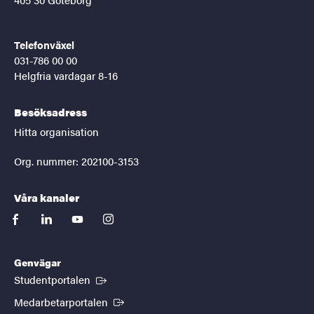
Telefonväxel
031-786 00 00
Helgfria vardagar 8-16
Besöksadress
Hitta organisation
Org. nummer: 202100-3153
Våra kanaler
facebook
linkedin
youtube
instagram
Genvägar
(Extern länk)
Studentportalen
(Extern länk)
Medarbetarportalen