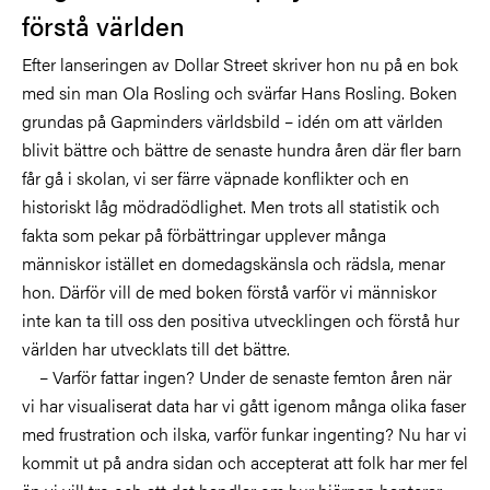
förstå världen
Efter lanseringen av Dollar Street skriver hon nu på en bok
med sin man Ola Rosling och svärfar Hans Rosling. Boken
grundas på Gapminders världsbild – idén om att världen
blivit bättre och bättre de senaste hundra åren där fler barn
får gå i skolan, vi ser färre väpnade konflikter och en
historiskt låg mödradödlighet. Men trots all statistik och
fakta som pekar på förbättringar upplever många
människor istället en domedagskänsla och rädsla, menar
hon. Därför vill de med boken förstå varför vi människor
inte kan ta till oss den positiva utvecklingen och förstå hur
världen har utvecklats till det bättre.
– Varför fattar ingen? Under de senaste femton åren när
vi har visualiserat data har vi gått igenom många olika faser
med frustration och ilska, varför funkar ingenting? Nu har vi
kommit ut på andra sidan och accepterat att folk har mer fel