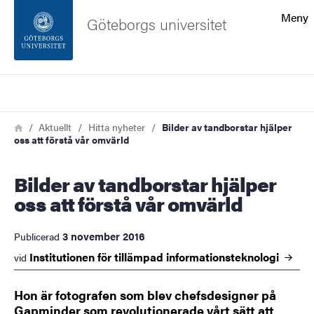
Sökfunktionen
Meny
Göteborgs universitet
Sidfoten
Sök
Kontakta universitetet
Länkstig
Hem
Aktuellt
Hitta nyheter
Bilder av tandborstar hjälper
oss att förstå vår omvärld
Om webbplatsen
Bilder av tandborstar hjälper
oss att förstå vår omvärld
3 november 2016
Publicerad
Institutionen för tillämpad
informationsteknologi
vid
Hon är fotografen som blev chefsdesigner på
Gapminder som revolutionerade vårt sätt att