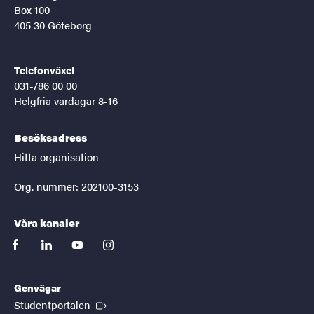
Box 100
405 30 Göteborg
Telefonväxel
031-786 00 00
Helgfria vardagar 8-16
Besöksadress
Hitta organisation
Org. nummer: 202100-3153
Våra kanaler
facebook
linkedin
youtube
instagram
Genvägar
(Extern länk)
Studentportalen