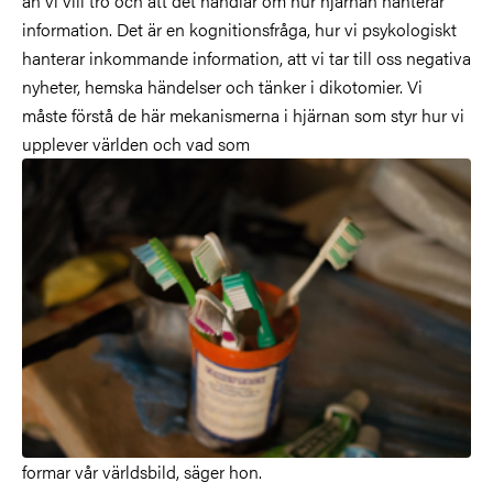
än vi vill tro och att det handlar om hur hjärnan hanterar
information. Det är en kognitionsfråga, hur vi psykologiskt
hanterar inkommande information, att vi tar till oss negativa
nyheter, hemska händelser och tänker i dikotomier. Vi
måste förstå de här mekanismerna i hjärnan som styr hur vi
upplever världen och vad som
formar vår världsbild, säger hon.