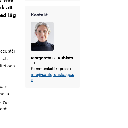
k att
ed låg
Kontakt
cer, står
Margareta G.
Kubista
tet,
itet och
Kommunikatör (press)
info@sahlgrenska.gu.s
e
 som
nella
drygt
 och