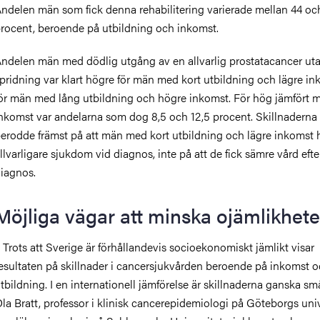
ndelen män som fick denna rehabilitering varierade mellan 44 oc
rocent, beroende på utbildning och inkomst.
ndelen män med dödlig utgång av en
allvarlig prostatacancer ut
pridning var klart högre för män med kort utbildning och lägre i
ör män med lång utbildning och högre inkomst
. För hög jämfört 
nkomst var andelarna som dog 8,5 och 12,5 procent. Skillnaderna
erodde främst på att män med kort utbildning och lägre inkomst
llvarligare sjukdom vid diagnos, inte på att de fick sämre vård efte
iagnos.
Möjliga vägar att minska ojämlikhet
 Trots att Sverige är förhållandevis socioekonomiskt jämlikt visar
esultaten på skillnader i cancersjukvården beroende på inkomst 
tbildning. I en internationell jämförelse är skillnaderna ganska sm
la Bratt,
professor i klinisk cancerepidemiologi på Göteborgs univ