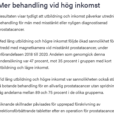
Mer behandling vid hög inkomst
Re
sultaten visar tydligt att utbildning och inkomst påverkar utred
ehandling för män med misstänkt eller nyligen diagnostiserad
rostatacancer.
ed lång utbildning och högre inkomst följde ökad sannolikhet för 
tredd med magnetkamera vid misstänkt prostatacancer, under
nförandefasen 2018 till 2020. Andelen som genomgick denna
ndersökning var 47 procent, mot 35 procent i gruppen med kort
tbildning och lägre inkomst.
id lång utbildning och högre inkomst var sannolikheten också stö
å botande behandling för en allvarlig prostatacancer utan spridni
åg andelarna mellan 89 och 75 procent i de olika grupperna.
iknande skillnader påvisades för upprepad förskrivning av
rektionsförbättrande tabletter efter en operation för prostatacance