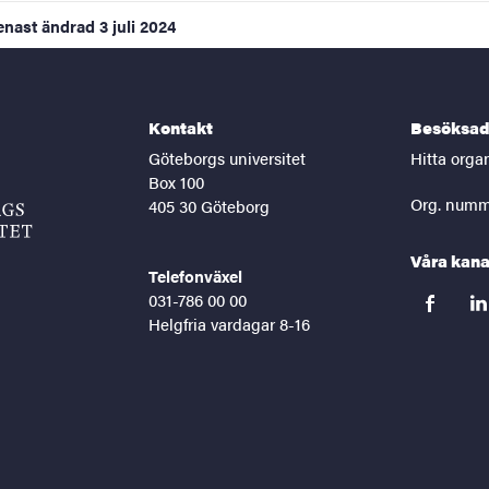
enast ändrad
3 juli 2024
Kontakt
Besöksad
Göteborgs universitet
Hitta orga
Box 100
Org. numm
405 30 Göteborg
Våra kana
Telefonväxel
031-786 00 00
facebook
lin
Helgfria vardagar 8-16