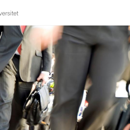
ersitet
ldning
och innovation
tetet