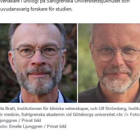
verläkare i urologi på Sahlgrenska Universitetssjukhuset och
uvudansvarig forskare för studien.
la Bratt, Institutionen för kliniska vetenskaper, och Ulf Strömberg, Instit
ör medicin, Sahlgrenska akademin vid Göteborgs universitet.<br /> Foto
junggren / Privat bild
oto: Emelie Ljunggren / Privat bild