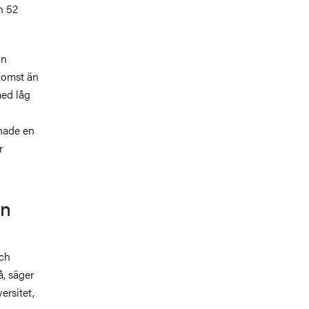
h 52
an
nkomst än
med låg
 hade en
r
en
och
å, säger
ersitet,