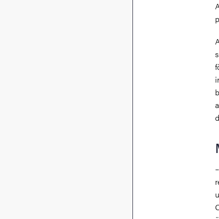
A
p
A
s
f
i
b
a
d
–
r
u
O