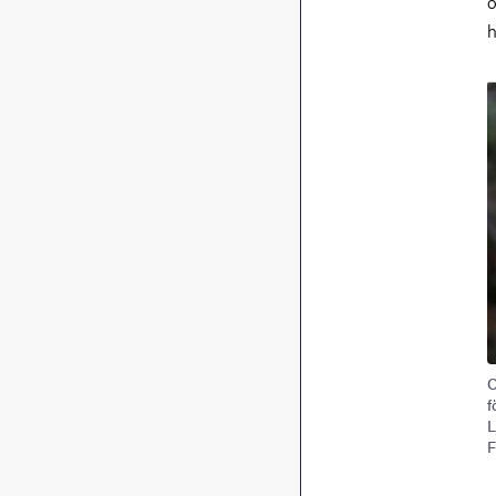
ö
h
O
f
L
F