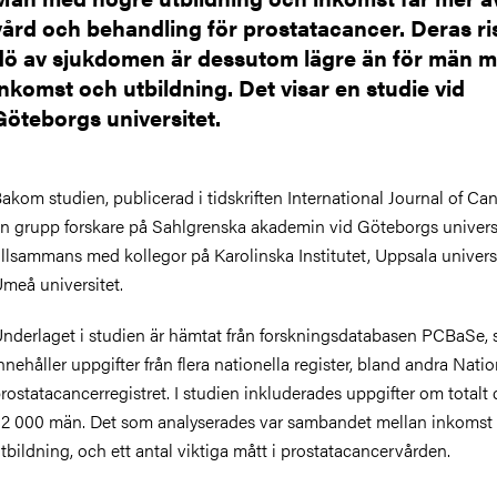
vård och behandling för prostatacancer. Deras ris
dö av sjukdomen är dessutom lägre än för män m
inkomst och utbildning. Det visar en studie vid
Göteborgs universitet.
akom studien, publicerad i tidskriften International Journal of Can
n grupp forskare på Sahlgrenska akademin vid Göteborgs universi
illsammans med kollegor på Karolinska Institutet, Uppsala univers
meå universitet.
nderlaget i studien är hämtat från
forskningsdatabasen PCBaSe,
nnehåller uppgifter från flera nationella register, bland andra Natio
rostatacancerregistret. I studien inkluderades uppgifter om totalt 
32 000 män.
Det som analyserades var sambandet mellan inkomst
tbildning, och ett antal viktiga mått i prostatacancervården.