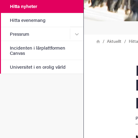
Hitta nyheter
Hitta evenemang
Undermeny för Pressrum
Pressrum
Länkstig
Hem
Aktuellt
Hitt
Incidenten i lärplattformen
Canvas
Bätt
Universitet i en orolig värld
P