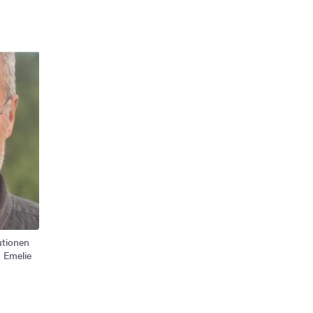
utionen
: Emelie