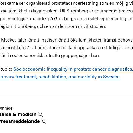
orskarna ser organiserad prostatacancertestning som en möjlig väg
kad jämlikhet i diagnostiken. Ulf Strömberg är adjungerad profess
pidemiologisk metodik på Göteborgs universitet, epidemiolog i
egion Kronoberg, och en av dem som drivit studien:
 Mycket talar för att insatser för att öka jämlikheten främst behövs 
iagnostiken så att prostatacancer kan upptäckas i ett tidigare sk
än i socioekonomiskt utsatta grupper, säger han.
tudie:
Socioeconomic inequality in prostate cancer diagnostics
rimary treatment, rehabilitation, and mortality in Sweden
Område
Hälsa &
medicin
Pressmeddelande