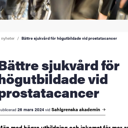
a nyheter
Bättre sjukvård för högutbildade vid prostatacancer
re sjukvård för
högutbildade vid
prostatacancer
Sahlgrenska
akademin
26 mars 2024
ublicerad
vid
Män med högre utbildning och inkomst får mer av