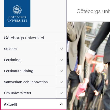
Sökfunktionen
Göteborgs univ
Sidfoten
Bild
Kontakta universitetet
Göteborgs universitet
Undermeny för Studera
Studera
Om webbplatsen
Undermeny för Forskning
Forskning
Undermeny för Forskarutbi
Forskarutbildning
Undermeny för Samverkan 
Samverkan och innovation
Undermeny för Om universi
Om universitetet
Undermeny för Aktuellt
Aktuellt