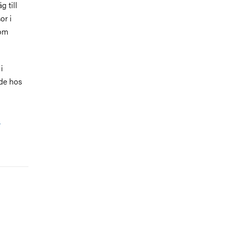
 till
or i
nom
i
ede hos
,