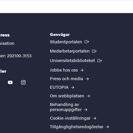
Genvägar
ress
(Extern länk)
Studentportalen
nisation
(Extern länk)
Medarbetarportalen
er: 202100-3153
(Extern länk)
Universitetsbiblioteket
Jobba hos oss
ler
Press och media
kedin
youtube
instagram
EUTOPIA
Om webbplatsen
Behandling av
personuppgifter
Cookie-inställningar
Tillgänglighetsredogörelse