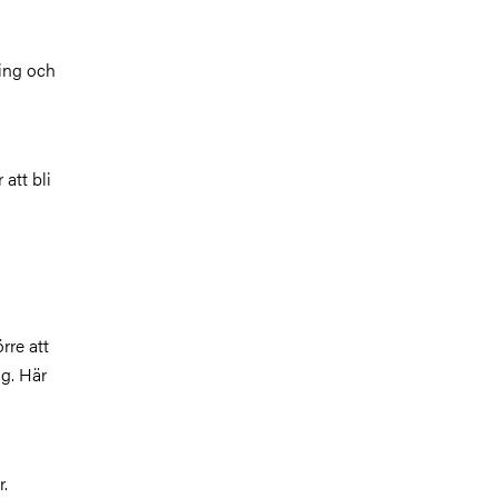
ning och
att bli
rre att
ng. Här
r.