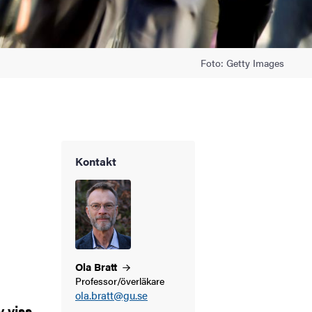
Foto: Getty Images
Kontakt
Ola
Bratt
Professor/överläkare
ola.bratt@gu.se
 viss