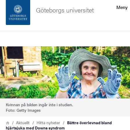
Sökfunktionen
Meny
Göteborgs universitet
Sidfoten
Sök
Kontakta universitetet
Bild
Om webbplatsen
Kvinnan på bilden ingår inte i studien.
Foto: Getty Images
Länkstig
Hem
Aktuellt
Hitta nyheter
Bättre överlevnad bland
hjärtsjuka med Downs syndrom