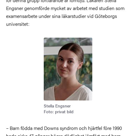
för denna grupp fortfarande är förhöjd. Läkaren Stella
Engsner genomförde mycket av arbetet med studien som
examensarbete under sina läkarstudier vid Göteborgs
universitet:
Bild
Stella Engsner
Foto: privat bild
– Barn födda med Downs syndrom och hjärtfel före 1990
hade cirka 47 gånger högre dödlighet jämfört med barn