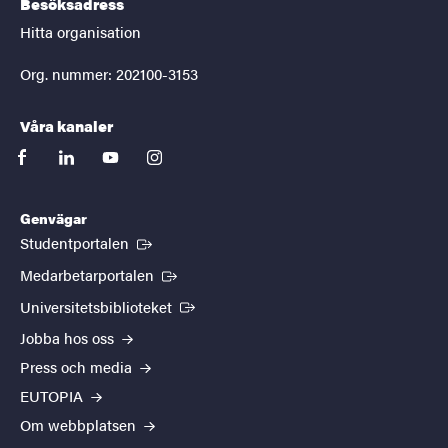
Besöksadress
Hitta organisation
Org. nummer: 202100-3153
Våra kanaler
facebook
linkedin
youtube
instagram
Genvägar
(Extern länk)
Studentportalen
(Extern länk)
Medarbetarportalen
(Extern länk)
Universitetsbiblioteket
Jobba hos oss
Press och media
EUTOPIA
Om webbplatsen