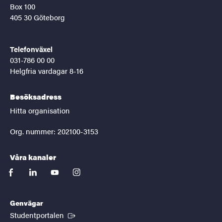
Box 100
405 30 Göteborg
Telefonväxel
031-786 00 00
Helgfria vardagar 8-16
Besöksadress
Hitta organisation
Org. nummer: 202100-3153
Våra kanaler
facebook
linkedin
youtube
instagram
Genvägar
(Extern länk)
Studentportalen