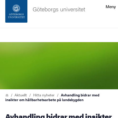
Sökfunktionen
Meny
Göteborgs universitet
Sidfoten
Sök
Kontakta universitetet
Bild
Om webbplatsen
Länkstig
Hem
Aktuellt
Hitta nyheter
Avhandling bidrar med
insikter om hållbarhetsarbete på landsbygden
Avhandling bidrar med insikter