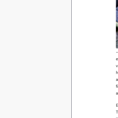
–
e
v
h
a
f
a
E
T