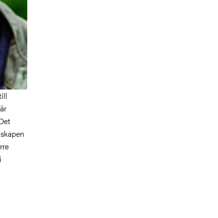
ill
är
 Det
unskapen
rre
i