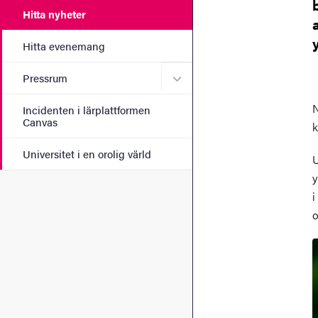
Hitta nyheter
Hitta evenemang
Undermeny för Pressrum
Pressrum
N
Incidenten i lärplattformen
Canvas
k
Universitet i en orolig värld
U
y
i
o