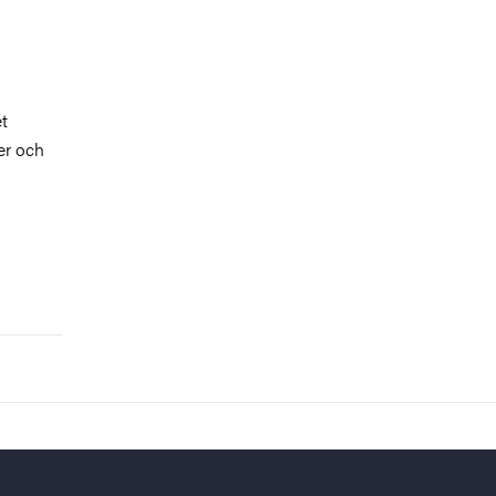
et
er och