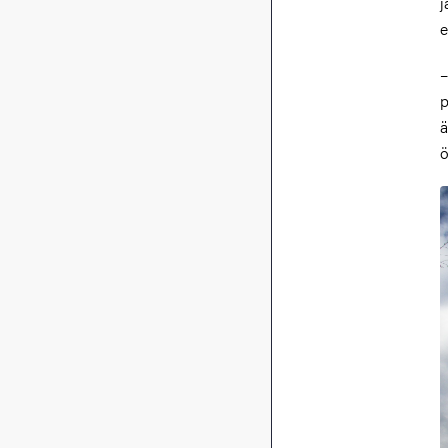
j
e
–
p
ä
ö