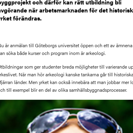
byggprojekt och därför kan rätt utbildning bli
avgörande när arbetsmarknaden för det historis
yrket förändras.
u är anmälan till Göteborgs universitet öppen och ett av ämnen
an söka både kurser och program inom är arkeologi.
tbildningar som ger studenter breda möjligheter till varierande u
rkeslivet. När man hör arkeologi kanske tankarna går till historiska
 fjärran länder. Men yrket kan också innebära att man jobbar mer l
ch till exempel blir en del av olika samhällsbyggnadsprocesser.