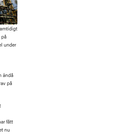
samtidigt
g på
el under
en ändå
rav på
t
r fått
det nu