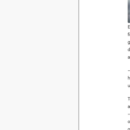
E
f
g
d
a
–
h
u
T
a
–
o
o