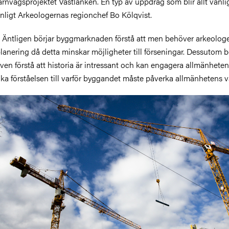
ärnvägsprojektet Västlänken. En typ av uppdrag som blir allt vanli
nligt Arkeologernas regionchef Bo Kölqvist.
 Äntligen börjar byggmarknaden förstå att men behöver arkeologer
lanering då detta minskar möjligheter till förseningar. Dessutom b
ven förstå att historia är intressant och kan engagera allmänhete
ka förståelsen till varför byggandet måste påverka allmänhetens v