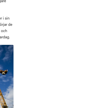
gare
 i sin
örjar de
n och
ardag.