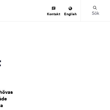
Sök
Kontakt
English
t
ehövas
både
ra