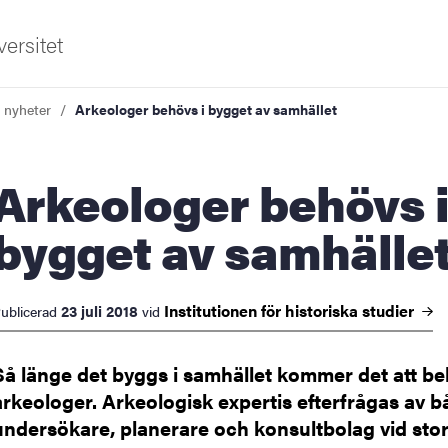
ersitet
a nyheter
Arkeologer behövs i bygget av samhället
ologer behövs i
bygget av samhälle
ldning
Institutionen för historiska
studier
23 juli 2018
ublicerad
vid
och innovation
Så länge det byggs i samhället kommer det att b
tetet
arkeologer. Arkeologisk expertis efterfrågas av 
undersökare, planerare och konsultbolag vid sto