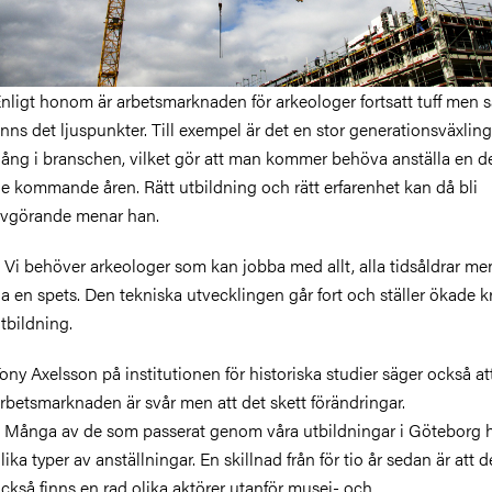
nligt honom är arbetsmarknaden för arkeologer fortsatt tuff men 
inns det ljuspunkter. Till exempel är det en stor generationsväxlin
ång i branschen, vilket gör att man kommer behöva anställa en d
e kommande åren. Rätt utbildning och rätt erfarenhet kan då bli
vgörande menar han.
 Vi behöver arkeologer som kan jobba med allt, alla tidsåldrar m
a en spets. Den tekniska utvecklingen går fort och ställer ökade k
tbildning.
ony Axelsson på institutionen för historiska studier säger också at
rbetsmarknaden är svår men att det skett förändringar.
 Många av de som passerat genom våra utbildningar i Göteborg ha
lika typer av anställningar. En skillnad från för tio år sedan är att 
ckså finns en rad olika aktörer utanför musei- och