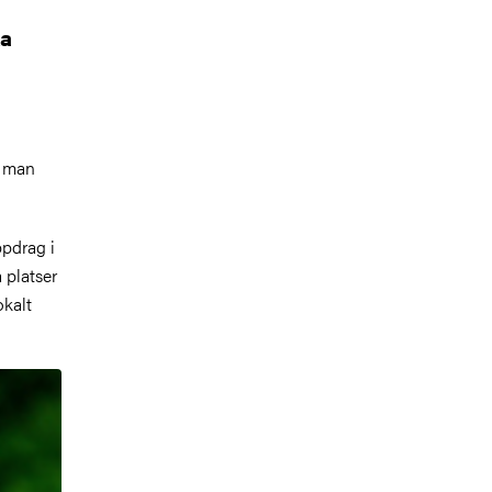
ka
a man
ppdrag i
 platser
okalt