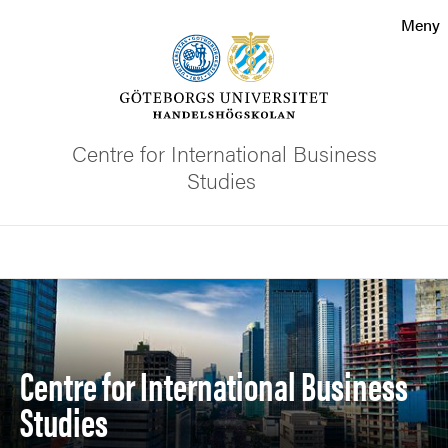
Sökfunktionen
Meny
Sidfoten
Kontakta universitetet
Centre for International Business
Studies
Om webbplatsen
Sök
Bild
Centre for International Business
Studies