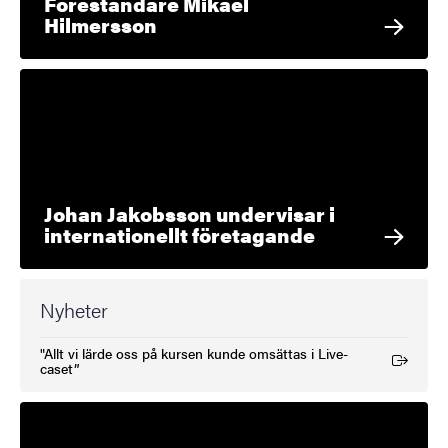
Föreståndare Mikael
Hilmersson
Johan Jakobsson undervisar i
internationellt företagande
Nyheter
"Allt vi lärde oss på kursen kunde omsättas i Live-
(Extern länk)
caset”