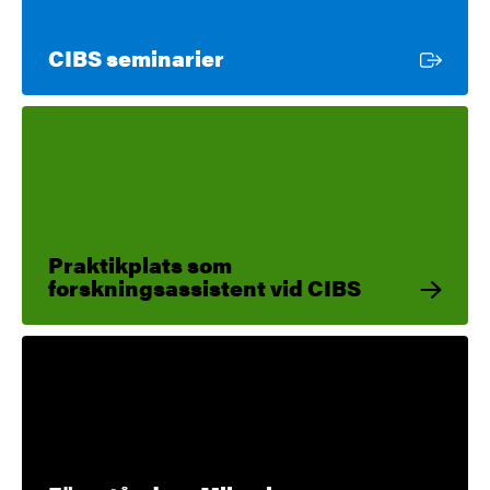
Extern länk
CIBS seminarier
Praktikplats som
forskningsassistent vid CIBS