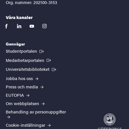
Org. nummer: 202100-3153
Våra kanaler
facebook
linkedin
youtube
instagram
Genvägar
(Extern länk)
Studentportalen
(Extern länk)
Medarbetarportalen
(Extern länk)
Universitetsbiblioteket
Jobba hos oss
Press och media
EUTOPIA
Om webbplatsen
Behandling av personuppgifter
Cookie-inställningar