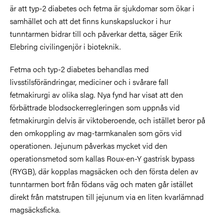
är att typ-2 diabetes och fetma är sjukdomar som ökar i
samhället och att det finns kunskapsluckor i hur
tunntarmen bidrar till och påverkar detta, säger Erik
Elebring civilingenjör i bioteknik.
Fetma och typ-2 diabetes behandlas med
livsstilsförändringar, mediciner och i svårare fall
fetmakirurgi av olika slag. Nya fynd har visat att den
förbättrade blodsockerregleringen som uppnås vid
fetmakirurgin delvis är viktoberoende, och istället beror på
den omkoppling av mag-tarmkanalen som görs vid
operationen. Jejunum påverkas mycket vid den
operationsmetod som kallas Roux-en-Y gastrisk bypass
(RYGB), där kopplas magsäcken och den första delen av
tunntarmen bort från födans väg och maten går istället
direkt från matstrupen till jejunum via en liten kvarlämnad
magsäcksficka.