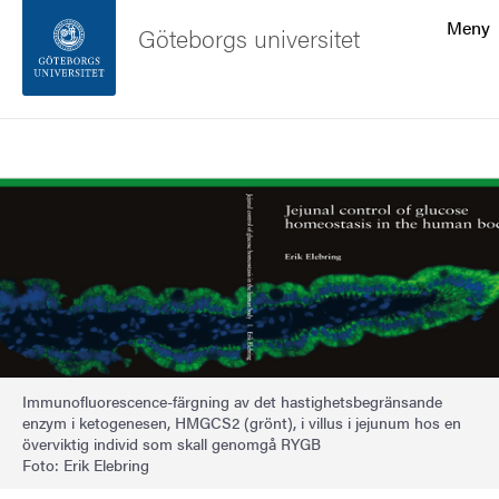
Sökfunktionen
Meny
Göteborgs universitet
Sidfoten
Sök
Kontakta universitetet
Bild
Om webbplatsen
Immunofluorescence-färgning av det hastighetsbegränsande
enzym i ketogenesen, HMGCS2 (grönt), i villus i jejunum hos en
överviktig individ som skall genomgå RYGB
Foto: Erik Elebring