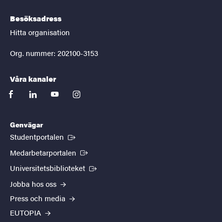
Besöksadress
Hitta organisation
Org. nummer: 202100-3153
Våra kanaler
facebook
linkedin
youtube
instagram
Genvägar
(Extern länk)
Studentportalen
(Extern länk)
Medarbetarportalen
(Extern länk)
Universitetsbiblioteket
Jobba hos oss
Press och media
EUTOPIA