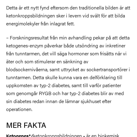
Detta är ett nytt fynd eftersom den traditionella bilden är att
ketonkroppsbildningen sker i levern vid svält för att bilda
energimolekyler från inlagrat fett.
– Forskningsresultat från min avhandling pekar på att detta
ketogenes-enzym påverkar både utsöndring av inkretiner
från tunntarmen, det vill säga hormoner som frisätts när vi
äter och som stimulerar en sänkning av
blodsockernivåerna, samt uttrycket av sockertransportörer i
tunntarmen. Detta skulle kunna vara en delförklaring till
uppkomsten av typ-2 diabetes, samt till varför patienter
som genomgår RYGB och har typ-2 diabetes blir av med
sin diabetes redan innan de lämnar sjukhuset efter
operationen.
MER FAKTA
ketonkroppsbildningen
är en biokemisk
Ketogenes*/
-